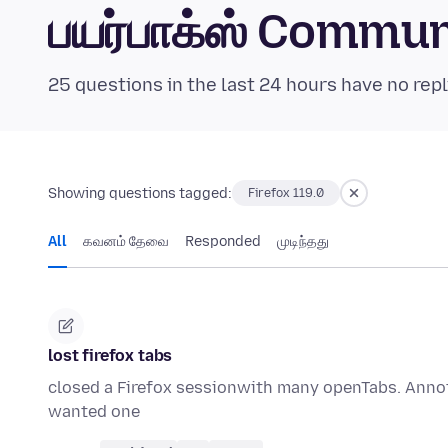
பயர்பாக்ஸ் Commu
25 questions in the last 24 hours have no repl
Showing questions tagged:
Firefox 119.0
All
கவனம் தேவை
Responded
முடிந்தது
lost firefox tabs
closed a Firefox sessionwith many openTabs. Anno
wanted one