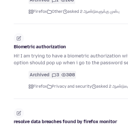
Firefox
Other
asked 2 ஆண்டுகளுக்கு முன்பு
Biometric authorization
Hi! I am trying to have a biometric authorization w
option should pop up when i go to the password se
Archived
3
308
Firefox
Privacy and security
asked 2 ஆண்டுகளு
resolve data breaches found by firefox monitor