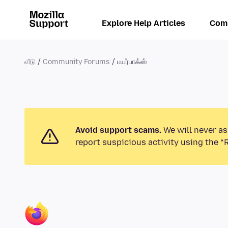
Explore Help Articles
Com
வீடு
Community Forums
பயர்பாக்ஸ்
Avoid support scams.
We will never as
report suspicious activity using the “