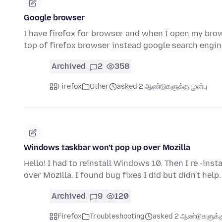
Google browser
I have firefox for browser and when I open my brow
top of firefox browser instead google search engin
Archived
2
358
Firefox
Other
asked 2 ஆண்டுகளுக்கு முன்பு
Windows taskbar won't pop up over Mozilla
Hello! I had to reinstall Windows 10. Then I re -in
over Mozilla. I found bug fixes I did but didn't hel
Archived
9
120
Firefox
Troubleshooting
asked 2 ஆண்டுகளுக்கு