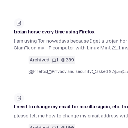
trojan horse every time using Firefox
I am using Tor nowadays because I get a trojan hors
ClamTk on my HP computer with Linux Mint 21.1 ins
Archived
1
239
Firefox
Privacy and security
asked 2 ஆண்டுகளு
I need to change my email for mozilla signin, etc. 
please tell me how to change my email address with
Archived
1
100