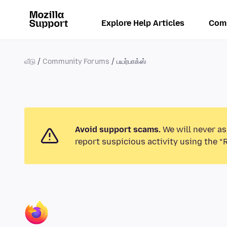
Explore Help Articles
Com
வீடு
Community Forums
பயர்பாக்ஸ்
Avoid support scams.
We will never as
report suspicious activity using the “