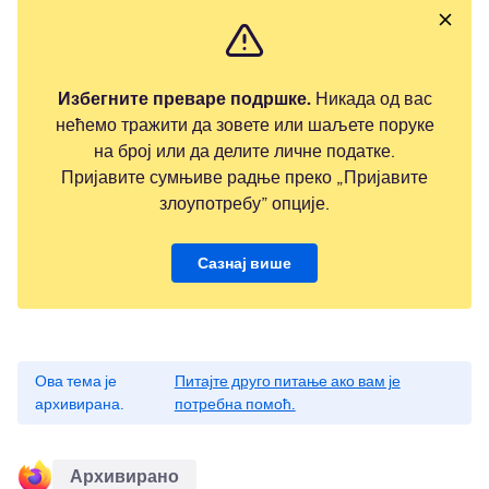
Избегните преваре подршке.
Никада од вас
нећемо тражити да зовете или шаљете поруке
на број или да делите личне податке.
Пријавите сумњиве радње преко „Пријавите
злоупотребу” опције.
Сазнај више
Ова тема је
Питајте друго питање ако вам је
архивирана.
потребна помоћ.
Архивирано