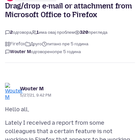
Drag/drop e-mail or attachment from
Microsoft Office to Firefox
2
одговора
1
има овај проблем
320
прегледа
Firefox
Друго
питано пре 5 година
Wouter M
одговорено
пре 5 година
Wouter M
5/27/21, 9:42 PM
Lately I received a report from some
colleagues that a certain feature is not
working in Firefox that appears to be working