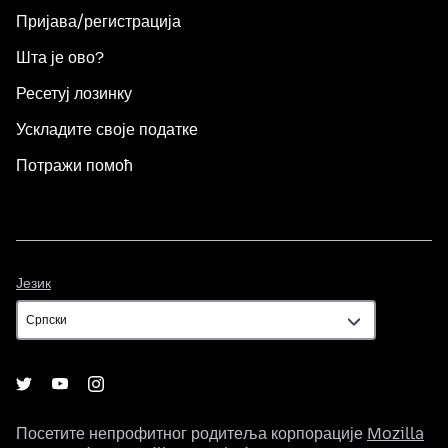
Пријава/регистрација
Шта је ово?
Ресетуј лозинку
Ускладите своје податке
Потражи помоћ
Језик
Језик
Посетите непрофитног родитеља корпорације
Mozilla