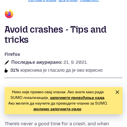
Системи и језици
Шта је ново
Приватност
Avoid crashes - Tips and
tricks
Firefox
Последње ажурирано:
21. 9. 2021.
31%
корисника је гласало да је ово корисно
Нико није превео овај чланак. Ако знате како ради
SUMO локализација,
започните превођење сада
.
Ако желите да научите да преводите чланке за SUMO,
молимо започните овде
.
There's never a good time for a crash, and when