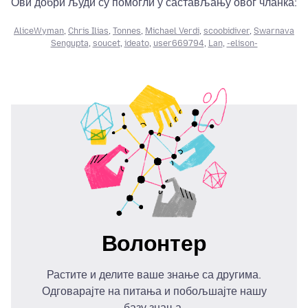
Ови добри људи су помогли у састављању овог чланка:
AliceWyman
,
Chris Ilias
,
Tonnes
,
Michael Verdi
,
scoobidiver
,
Swarnava
Sengupta
,
soucet
,
ideato
,
user669794
,
Lan
,
-elison-
Волонтер
Растите и делите ваше знање са другима.
Одговарајте на питања и побољшајте нашу
базу знања.