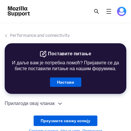
Performance and connectivity
Поставите питање
И даље вам је потребна помоћ? Пријавите се да
бисте поставили питање на нашим форумима.
Настави
Прилагоди овај чланак
Преузмите свежу копију