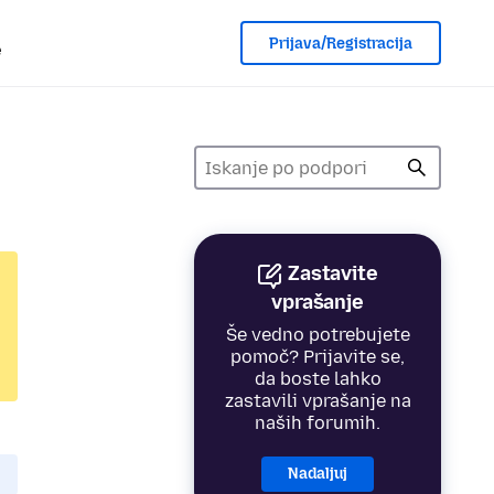
Prijava/Registracija
e
Zastavite
vprašanje
Še vedno potrebujete
pomoč? Prijavite se,
da boste lahko
zastavili vprašanje na
naših forumih.
Nadaljuj