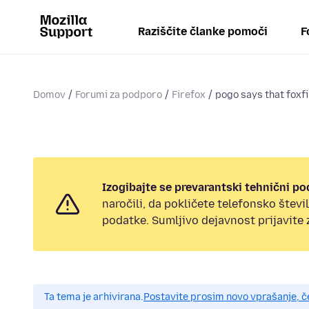
Raziščite članke pomoči
F
Domov
Forumi za podporo
Firefox
pogo says that foxfir
Izogibajte se prevarantski tehnični po
naročili, da pokličete telefonsko štev
podatke. Sumljivo dejavnost prijavite
Ta tema je arhivirana.
Postavite prosim novo vprašanje, 