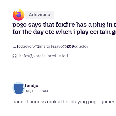
Arhivirano
pogo says that foxfire has a plug in
for the day etc when i play certain g
1
odgovor
1
ima to težavo
200
ogledov
Firefox
vprašal pred 15 leti
fundjo
8/3/11, 1:32 AM