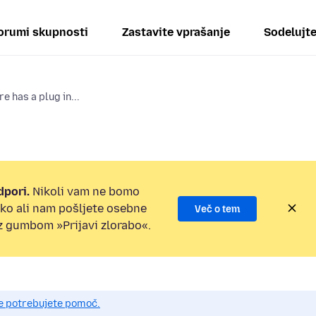
orumi skupnosti
Zastavite vprašanje
Sodelujt
e has a plug in...
dpori.
Nikoli vam ne bomo
ilko ali nam pošljete osebne
Več o tem
 z gumbom »Prijavi zlorabo«.
če potrebujete pomoč.