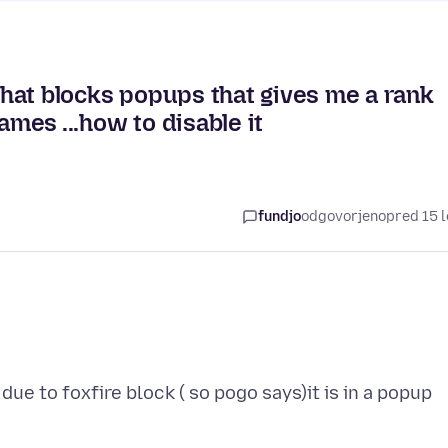
 that blocks popups that gives me a rank
ames ...how to disable it
fundjo
odgovorjeno
pred 15 l