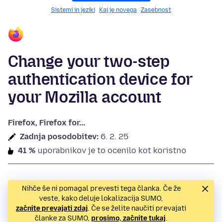
Sistemi in jeziki
Kaj je novega
Zasebnost
Change your two-step
authentication device for
your Mozilla account
Firefox, Firefox for...
Zadnja posodobitev:
6. 2. 25
41 %
uporabnikov je to ocenilo kot koristno
Nihče še ni pomagal prevesti tega članka. Če že
veste, kako deluje lokalizacija SUMO,
začnite prevajati zdaj
. Če se želite naučiti prevajati
članke za SUMO,
prosimo, začnite tukaj
.