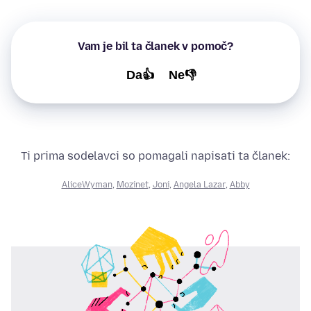
Vam je bil ta članek v pomoč?
Da👍
Ne👎
Ti prima sodelavci so pomagali napisati ta članek:
AliceWyman
,
Mozinet
,
Joni
,
Angela Lazar
,
Abby