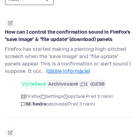
How can I control the confirmation sound in FireFox's
"save image" & "file update" (download) panels
Firefox has started making a piercing high-pitched
screech when the "save image" and "file update"
panels appear. This is a confirmation or alert sound I
suppose. It occ…
(ďalšie informácie)
Vyriešené
Archivované
1
230
Firefox
Settings
opýtané Pred 3 rokmi
SE-Tundra
odpovedal
Pred 3 rokmi