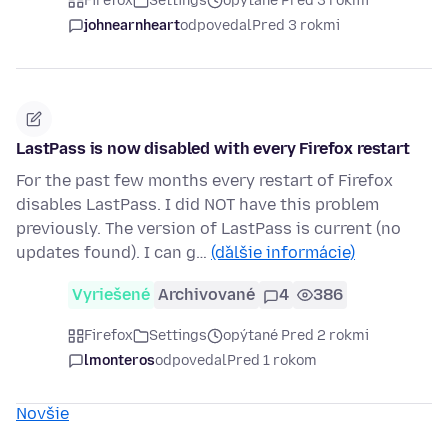
Firefox
Settings
opýtané Pred 3 rokmi
johnearnheart
odpovedal
Pred 3 rokmi
LastPass is now disabled with every Firefox restart
For the past few months every restart of Firefox
disables LastPass. I did NOT have this problem
previously. The version of LastPass is current (no
updates found). I can g…
(ďalšie informácie)
Vyriešené
Archivované
4
386
Firefox
Settings
opýtané Pred 2 rokmi
lmonteros
odpovedal
Pred 1 rokom
Novšie