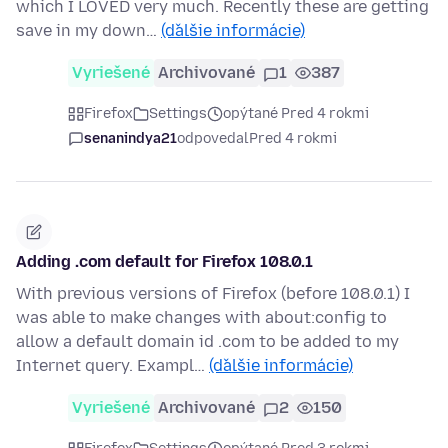
which I LOVED very much. Recently these are getting
save in my down…
(ďalšie informácie)
Vyriešené
Archivované
1
387
Firefox
Settings
opýtané Pred 4 rokmi
senanindya21
odpovedal
Pred 4 rokmi
Adding .com default for Firefox 108.0.1
With previous versions of Firefox (before 108.0.1) I
was able to make changes with about:config to
allow a default domain id .com to be added to my
Internet query. Exampl…
(ďalšie informácie)
Vyriešené
Archivované
2
150