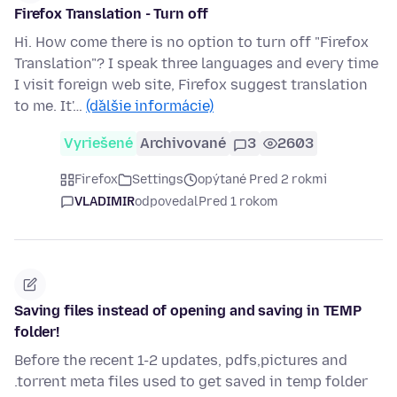
Firefox Translation - Turn off
Hi. How come there is no option to turn off "Firefox
Translation"? I speak three languages and every time
I visit foreign web site, Firefox suggest translation
to me. It'…
(ďalšie informácie)
Vyriešené
Archivované
3
2603
Firefox
Settings
opýtané Pred 2 rokmi
VLADIMIR
odpovedal
Pred 1 rokom
Saving files instead of opening and saving in TEMP
folder!
Before the recent 1-2 updates, pdfs,pictures and
.torrent meta files used to get saved in temp folder