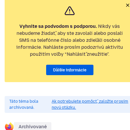
Vyhnite sa podvodom s podporou.
Nikdy vás
nebudeme žiadať, aby ste zavolali alebo poslali
SMS na telefónne číslo alebo zdieľali osobné
informácie. Nahláste prosím podozrivú aktivitu
použitím voľby “Nahlásiť zneužitie”.
Ďalšie informácie
Táto téma bola
Ak potrebujete pomôcť, založte prosím
archivovaná.
novú otázku.
Archivované