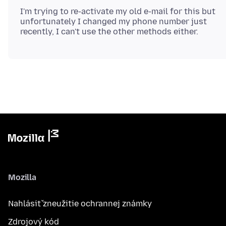
I'm trying to re-activate my old e-mail for this but
unfortunately I changed my phone number just
Mozilla
Nahlásiť zneužitie ochrannej známky
Zdrojový kód