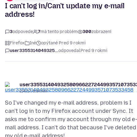
I can't log in/Can't update my e-mail
address!
3
odpovede
7
má tento problém
300
zobrazení
Firefox
Iné
opýtané Pred 9 rokmi
user3355314049325...
odpovedal
Pred 9 rokmi
user33553140493258096622724499357107353
2/4/17, 8:04 AM
So I've changed my e-mail address, problem is I
can't log in to my Firefox account under Sync. It
asks me to confirm my account through my old e
mail address. I can't do that because I've deleted