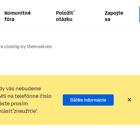
Komunitné
Položiť
Zapojte
fóra
otázku
sa
re closing by themselves
dy vás nebudeme
SMS na telefónne číslo
Ďalšie informácie
láste prosím
ásiť zneužitie”.