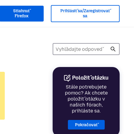
Stiahnuť
Prihlásiť sa/Zaregistrovať
Firefox
sa
Položiť otázku
Stále potrebujete
pomoc? Ak chcete
položiť otázku v
našich fórach,
prihláste sa.
Pokračovať