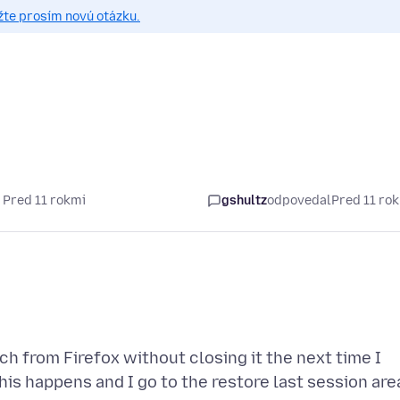
žte prosím novú otázku.
 Pred 11 rokmi
gshultz
odpovedal
Pred 11 ro
h from Firefox without closing it the next time I
 this happens and I go to the restore last session are