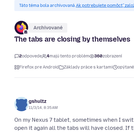
Táto téma bola archivovaná.
Ak potrebujete pomôcť, zalo
Archivované
The tabs are closing by themselves
2
odpovede
4
majú tento problém
360
zobrazení
Firefox pre Android
Základy práce s kartami
opýtané
gshultz
11/3/14, 8:35 AM
On my Nexus 7 tablet, sometimes when I switc
open it again all the tabs will have closed. If