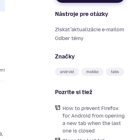
Nástroje pre otázky
Získať aktualizácie e‑mailom
Odber témy
Značky
kmi
android
mobile
tabs
Pozrite si tiež
How to prevent Firefox
for Android from opening
a new tab when the last
one is closed
a,