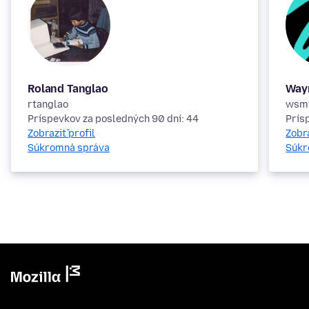
Roland Tanglao
Way
rtanglao
wsm
Príspevkov za posledných 90 dní: 44
Prís
Zobraziť profil
Zobra
Súkromná správa
Súkr