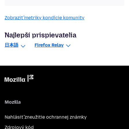
Zobraziť metriky kondície komunity
Najlepší prispievatelia
日本語
Firefox Relay
Mozilla
Nahlásiť zneužitie ochrannej známky
Zdrojový kód