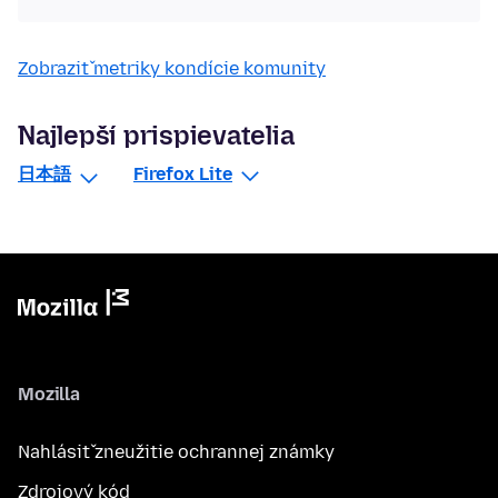
Zobraziť metriky kondície komunity
Najlepší prispievatelia
日本語
Firefox Lite
Mozilla
Nahlásiť zneužitie ochrannej známky
Zdrojový kód