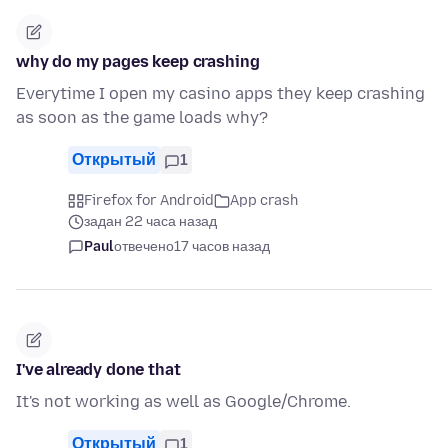
why do my pages keep crashing
Everytime I open my casino apps they keep crashing
as soon as the game loads why?
Открытый
1
Firefox for Android
App crash
задан 22 часа назад
Paul
отвечено
17 часов назад
I've already done that
It's not working as well as Google/Chrome.
Открытый
1