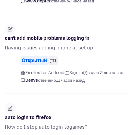
www.dopler
отвечено
2 часа назад
can't add mobile problems logging in
Having issues adding phone at set up
Открытый
1
Firefox for Android
Sign in
задан 2 дня назад
Denys
отвечено
11 часов назад
auto login to firefox
How do I stop auto login togames?