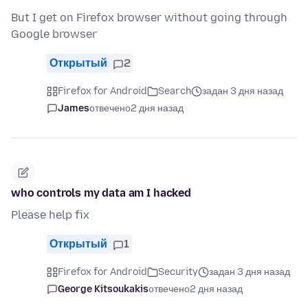
But I get on Firefox browser without going through
Google browser
Открытый
2
Firefox for Android
Search
задан 3 дня назад
James
отвечено
2 дня назад
who controls my data am I hacked
Please help fix
Открытый
1
Firefox for Android
Security
задан 3 дня назад
George Kitsoukakis
отвечено
2 дня назад