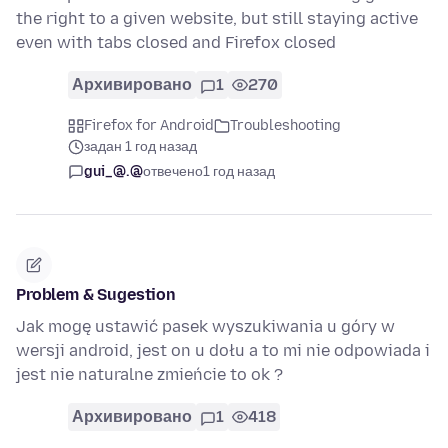
the right to a given website, but still staying active
even with tabs closed and Firefox closed
Архивировано
1
270
Firefox for Android
Troubleshooting
задан 1 год назад
gui_@.@
отвечено
1 год назад
Problem & Sugestion
Jak mogę ustawić pasek wyszukiwania u góry w
wersji android, jest on u dołu a to mi nie odpowiada i
jest nie naturalne zmieńcie to ok ?
Архивировано
1
418