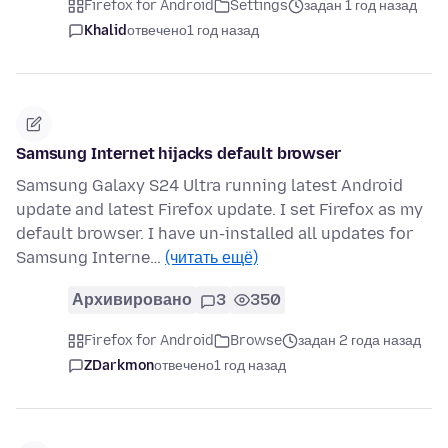
Firefox for Android
Settings
задан 1 год назад
Khalid
отвечено
1 год назад
Samsung Internet hijacks default browser
Samsung Galaxy S24 Ultra running latest Android
update and latest Firefox update. I set Firefox as my
default browser. I have un-installed all updates for
Samsung Interne…
(читать ещё)
Архивировано
3
350
Firefox for Android
Browse
задан 2 года назад
ZDarkmon
отвечено
1 год назад