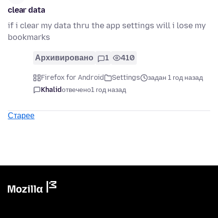
clear data
if i clear my data thru the app settings will i lose my
bookmarks
Архивировано
1
410
Firefox for Android
Settings
задан 1 год назад
Khalid
отвечено
1 год назад
Старее