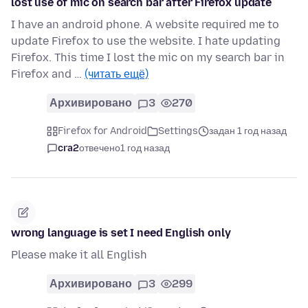
lost use of mic on search bar after Firefox update
I have an android phone. A website required me to
update Firefox to use the website. I hate updating
Firefox. This time I lost the mic on my search bar in
Firefox and …
(читать ещё)
Архивировано
3
270
Firefox for Android
Settings
задан 1 год назад
cra2
отвечено
1 год назад
wrong language is set I need English only
Please make it all English
Архивировано
3
299