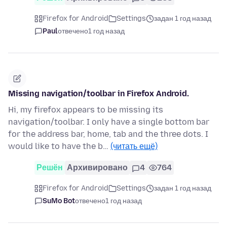
Firefox for Android
Settings
задан 1 год назад
Paul
отвечено
1 год назад
Missing navigation/toolbar in Firefox Android.
Hi, my firefox appears to be missing its
navigation/toolbar. I only have a single bottom bar
for the address bar, home, tab and the three dots. I
would like to have the b…
(читать ещё)
Решён
Архивировано
4
764
Firefox for Android
Settings
задан 1 год назад
SuMo Bot
отвечено
1 год назад