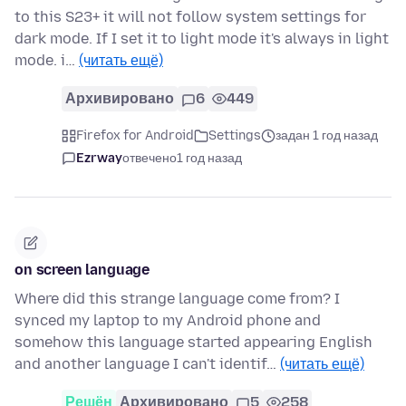
to this S23+ it will not follow system settings for
dark mode. If I set it to light mode it's always in light
mode. i…
(читать ещё)
Архивировано
6
449
Firefox for Android
Settings
задан 1 год назад
Ezrway
отвечено
1 год назад
on screen language
Where did this strange language come from? I
synced my laptop to my Android phone and
somehow this language started appearing English
and another language I can't identif…
(читать ещё)
Решён
Архивировано
5
258