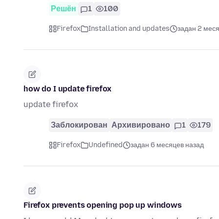
Решён
1
100
Firefox
Installation and updates
задан 2 мес
how do I update firefox
update firefox
Заблокирован
Архивировано
1
179
Firefox
Undefined
задан 6 месяцев назад
Firefox prevents opening pop up windows