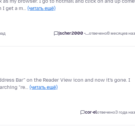
 as my browser. I go to hotmail and click on and up come
n I get a m…
(читать ещё)
зад
jscher2000 -...
отвечено
8 месяцев на
ddress Bar" on the Reader View icon and now it's gone. I
earching "re…
(читать ещё)
cor-el
отвечено
3 года на