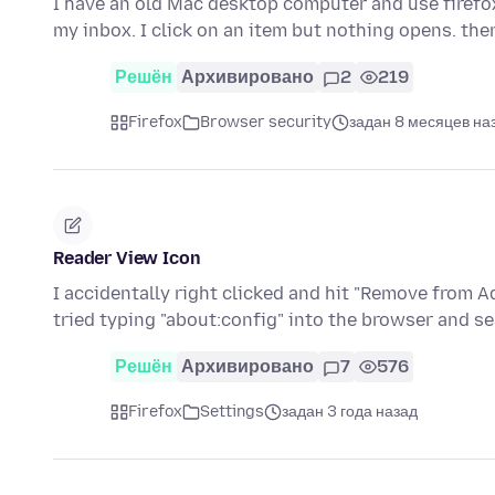
I have an old Mac desktop computer and use firefox
my inbox. I click on an item but nothing opens. the
Решён
Архивировано
2
219
Firefox
Browser security
задан 8 месяцев на
Reader View Icon
I accidentally right clicked and hit "Remove from A
tried typing "about:config" into the browser and s
Решён
Архивировано
7
576
Firefox
Settings
задан 3 года назад