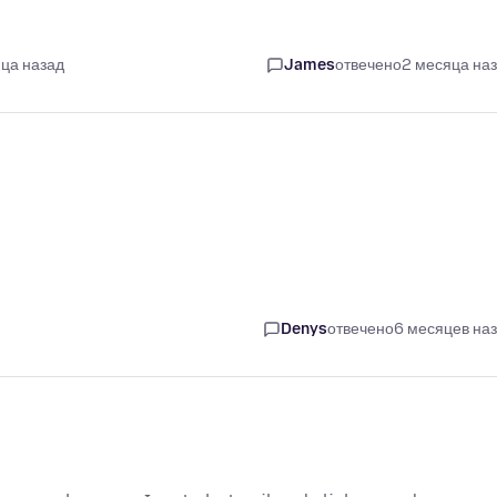
яца назад
James
отвечено
2 месяца на
Denys
отвечено
6 месяцев на