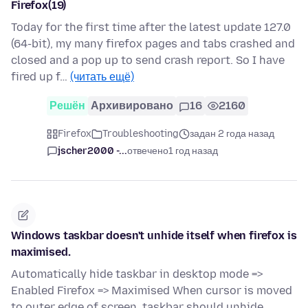
Firefox(19)
Today for the first time after the latest update 127.0
(64-bit), my many firefox pages and tabs crashed and
closed and a pop up to send crash report. So I have
fired up f…
(читать ещё)
Решён
Архивировано
16
2160
Firefox
Troubleshooting
задан 2 года назад
jscher2000 -...
отвечено
1 год назад
Windows taskbar doesn't unhide itself when firefox is
maximised.
Automatically hide taskbar in desktop mode =>
Enabled Firefox => Maximised When cursor is moved
to outer edge of screen, taskbar should unhide