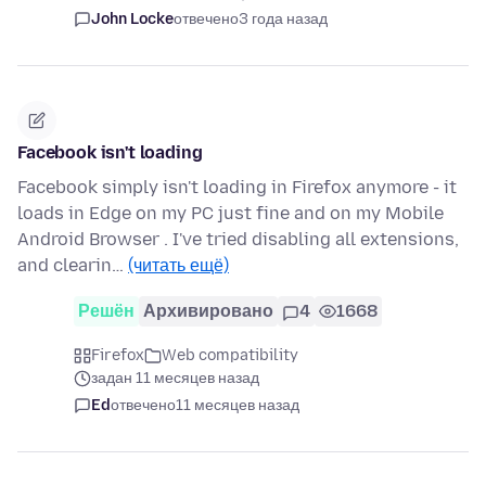
John Locke
отвечено
3 года назад
Facebook isn't loading
Facebook simply isn't loading in Firefox anymore - it
loads in Edge on my PC just fine and on my Mobile
Android Browser . I've tried disabling all extensions,
and clearin…
(читать ещё)
Решён
Архивировано
4
1668
Firefox
Web compatibility
задан 11 месяцев назад
Ed
отвечено
11 месяцев назад