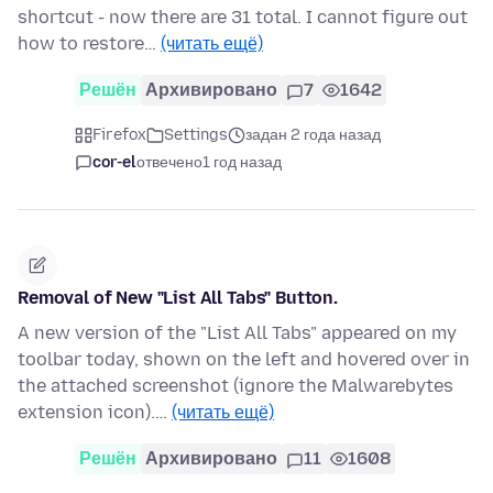
shortcut - now there are 31 total. I cannot figure out
how to restore…
(читать ещё)
Решён
Архивировано
7
1642
Firefox
Settings
задан 2 года назад
cor-el
отвечено
1 год назад
Removal of New "List All Tabs" Button.
A new version of the "List All Tabs" appeared on my
toolbar today, shown on the left and hovered over in
the attached screenshot (ignore the Malwarebytes
extension icon).…
(читать ещё)
Решён
Архивировано
11
1608