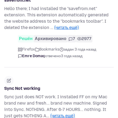
savefrom.net
Hello there; I had installed the "savefrom.net"
extension. This extension automatically generated
the website address to the "bookmarks toolbar". I
deleted the extension …
(читать ещё)
Решён
Архивировано
7
2977
Firefox
Bookmarks
задан 3 года назад
Emre Domaç
отвечено
3 года назад
Sync Not working
Sync just does NOT work. I installed FF on my Mac
brand new and fresh... brand new machine. Signed
into Sync. NOTHING. After 6-7 HOURS... nothing. It
just gets NOTHING A…
(читать ещё)