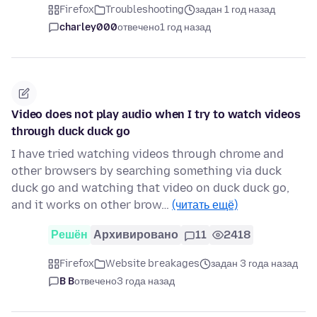
Firefox
Troubleshooting
задан 1 год назад
charley000
отвечено
1 год назад
Video does not play audio when I try to watch videos
through duck duck go
I have tried watching videos through chrome and
other browsers by searching something via duck
duck go and watching that video on duck duck go,
and it works on other brow…
(читать ещё)
Решён
Архивировано
11
2418
Firefox
Website breakages
задан 3 года назад
B B
отвечено
3 года назад