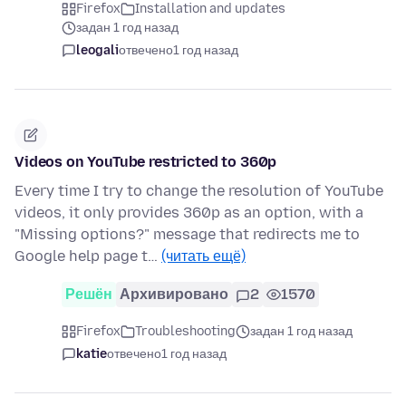
Firefox
Installation and updates
задан 1 год назад
leogali
отвечено
1 год назад
Videos on YouTube restricted to 360p
Every time I try to change the resolution of YouTube
videos, it only provides 360p as an option, with a
"Missing options?" message that redirects me to
Google help page t…
(читать ещё)
Решён
Архивировано
2
1570
Firefox
Troubleshooting
задан 1 год назад
katie
отвечено
1 год назад