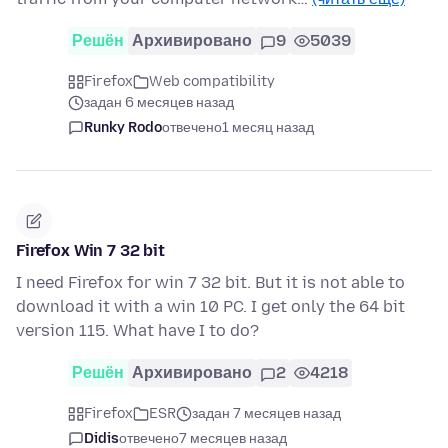
Решён
Архивировано
9
5039
Firefox
Web compatibility
задан 6 месяцев назад
Runky Rodo
отвечено
1 месяц назад
Firefox Win 7 32 bit
I need Firefox for win 7 32 bit. But it is not able to
download it with a win 10 PC. I get only the 64 bit
version 115. What have I to do?
Решён
Архивировано
2
4218
Firefox
ESR
задан 7 месяцев назад
Didis
отвечено
7 месяцев назад