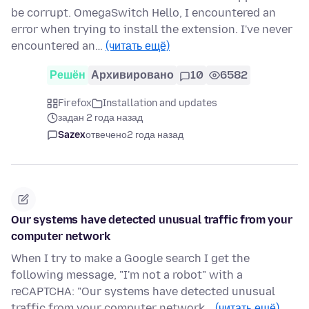
be corrupt. OmegaSwitch Hello, I encountered an
error when trying to install the extension. I've never
encountered an…
(читать ещё)
Решён
Архивировано
10
6582
Firefox
Installation and updates
задан 2 года назад
Sazex
отвечено
2 года назад
Our systems have detected unusual traffic from your
computer network
When I try to make a Google search I get the
following message, "I'm not a robot" with a
reCAPTCHA: "Our systems have detected unusual
traffic from your computer network…
(читать ещё)