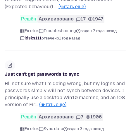
(Expected behaviour) …
(читать ещё)
Решён
Архивировано
17
1947
Firefox
Troubleshooting
задан 2 года назад
idsks111
отвечено
1 год назад
Just can't get passwords to sync
Hi, not sure what I'm doing wrong, but my logins and
passwords simply will not synch between devices. I
principally use a desktop Win10 machine, and an iOS
version of Fir…
(читать ещё)
Решён
Архивировано
7
1906
Firefox
Sync data
задан 3 года назад