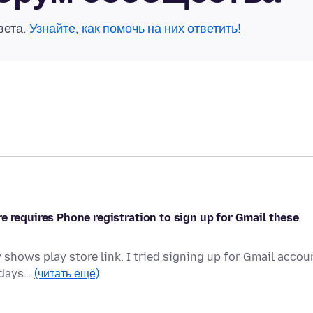
вета.
Узнайте, как помочь на них ответить!
e requires Phone registration to sign up for Gmail these
ly shows play store link. I tried signing up for Gmail accou
e days…
(читать ещё)