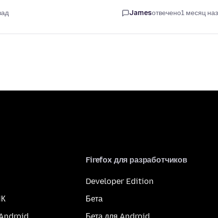
зад
James
отвечено
1 месяц на
Firefox для разработчиков
Developer Edition
ПК
Бета
 Android
Бета для Android