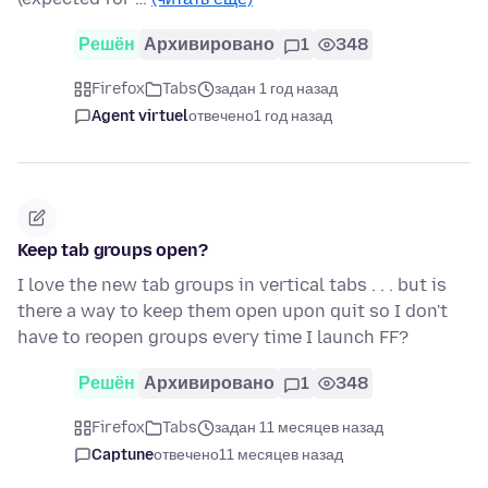
Решён
Архивировано
1
348
Firefox
Tabs
задан 1 год назад
Agent virtuel
отвечено
1 год назад
Keep tab groups open?
I love the new tab groups in vertical tabs . . . but is
there a way to keep them open upon quit so I don't
have to reopen groups every time I launch FF?
Решён
Архивировано
1
348
Firefox
Tabs
задан 11 месяцев назад
Captune
отвечено
11 месяцев назад