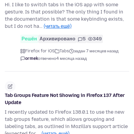
Hi. I like to switch tabs in the iOS app with some
gesture. Is that possible? The only thing I found in
the documentation is that some keybinding exists,
but I do not ha…
(читать ещё)
Решён
Архивировано
5
349
Firefox for iOS
Tabs
задан 7 месяцев назад
ormek
отвечено
4 месяца назад
Tab Groups Feature Not Showing in Firefox 137 After
Update
I recently updated to Firefox 138.0.1 to use the new
tab groups feature, which allows grouping and
labeling tabs, as outlined in Mozilla’s support article
(expected for …
(читать ещё)