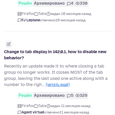
Решён
Архивировано
4
330
Firefox
Tabs
задан 10 месяцев назад
FJ Lepiane
отвечено
10 месяцев назад
Change to tab display in 142.0.1, how to disable new
behavior?
Recently an update made it to where closing a tab
group no longer works. It closes MOST of the tab
group, leaving the last used one active along with a
number to the righ…
(читать ещё)
Решён
Архивировано
5
329
Firefox
Tabs
задан 11 месяцев назад
Agent virtuel
отвечено
11 месяцев назад