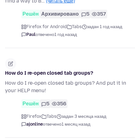
find a way to B…
(читать ещё)
Решён
Архивировано
5
357
Firefox for Android
Tabs
задан 1 год назад
Paul
отвечено
1 год назад
How do I re-open closed tab groups?
How do I re-open closed tab groups? And put it in
your HELP menu!
Решён
5
356
Firefox
Tabs
задан 3 месяца назад
ajonline
отвечено
1 месяц назад