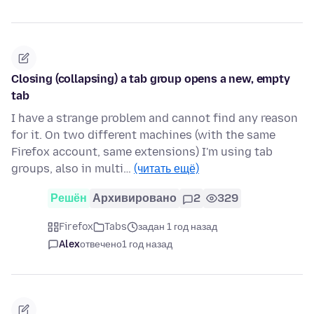
Closing (collapsing) a tab group opens a new, empty
tab
I have a strange problem and cannot find any reason
for it. On two different machines (with the same
Firefox account, same extensions) I'm using tab
groups, also in multi…
(читать ещё)
Решён
Архивировано
2
329
Firefox
Tabs
задан 1 год назад
Alex
отвечено
1 год назад