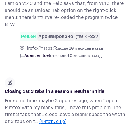
I am on v143 and the Help says that, from v140, there
should be an Unload Tab option on the right-click
menu: there isn't! I've re-loaded the program twice
BTW.
Решён
Архивировано
9
337
Firefox
Tabs
задан 10 месяцев назад
Agent virtuel
отвечено
10 месяцев назад
Closing 1st 3 tabs in a session results in this
For some time, maybe 3 updates ago, when I open
Firefox with my many tabs, I have this problem. The
first 3 tabs that I close leave a blank space the width
of 3 tabs on t…
(читать ещё)