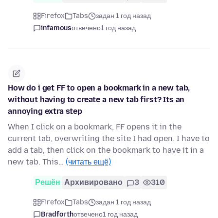
Firefox
Tabs
задан 1 год назад
infamous
отвечено
1 год назад
How do i get FF to open a bookmark in a new tab,
without having to create a new tab first? Its an
annoying extra step
When I click on a bookmark, FF opens it in the
current tab, overwriting the site I had open. I have to
add a tab, then click on the bookmark to have it in a
new tab. This…
(читать ещё)
Решён
Архивировано
3
310
Firefox
Tabs
задан 1 год назад
Bradforth
отвечено
1 год назад