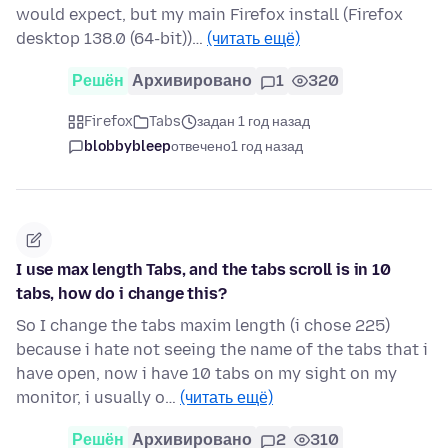
would expect, but my main Firefox install (Firefox
desktop 138.0 (64-bit))…
(читать ещё)
Решён
Архивировано
1
320
Firefox
Tabs
задан 1 год назад
blobbybleep
отвечено
1 год назад
I use max length Tabs, and the tabs scroll is in 10
tabs, how do i change this?
So I change the tabs maxim length (i chose 225)
because i hate not seeing the name of the tabs that i
have open, now i have 10 tabs on my sight on my
monitor, i usually o…
(читать ещё)
Решён
Архивировано
2
310