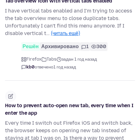
Tab overview icon with vertical tabs enabled
I have vertical tabs enabled and I'm trying to access
the tab overview menu to close duplicate tabs.
Unfortunately I can't find this menu anymore. If I
disable vertical t…
(читать ещё)
Решён
Архивировано
1
300
Firefox
Tabs
задан 1 год назад
kb0
отвечено
1 год назад
How to prevent auto-open new tab, every time when I
enter the app
Every time I switch out Firefox iOS and switch back,
the browser keeps on opening new tab instead of
staying at tab I was on. Is there a way to prevent