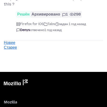
this ?
Решён
Архивировано
1
298
Firefox for iOS
Tabs
задан 1 год назад
Denys
отвечено
1 год назад
Новее
Старее
Mozilla