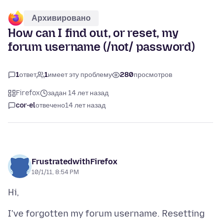
Архивировано
How can I find out, or reset, my
forum username (/not/ password)
1
ответ
1
имеет эту проблему
280
просмотров
Firefox
задан 14 лет назад
cor-el
отвечено
14 лет назад
FrustratedwithFirefox
10/1/11, 8:54 PM
I've forgotten my forum username. Resetting