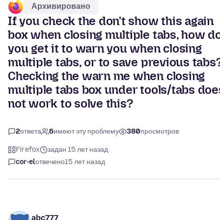
Архивировано
If you check the don't show this again
box when closing multiple tabs, how d
you get it to warn you when closing
multiple tabs, or to save previous tabs
Checking the warn me when closing
multiple tabs box under tools/tabs doe
not work to solve this?
2
ответа
6
имеют эту проблему
380
просмотров
Firefox
задан 15 лет назад
cor-el
отвечено
15 лет назад
abc777