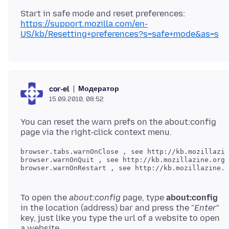
https://support.mozilla.com/en-
US/kb/Resetting+preferences?s=safe+mode&as=s
Модератор
cor-el
15.09.2010, 08:52
You can reset the warn prefs on the about:config
browser.tabs.warnOnClose , see http://kb.mozillazin
browser.warnOnQuit , see http://kb.mozillazine.org/
To open the
about:config
page, type
about:config
in the location (address) bar and press the "
Enter
"
key, just like you type the url of a website to open
a website.