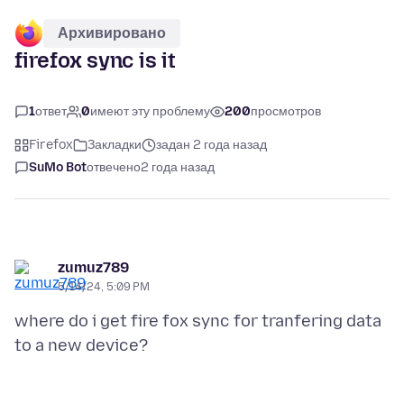
Архивировано
firefox sync is it
1
ответ
0
имеют эту проблему
200
просмотров
Firefox
Закладки
задан 2 года назад
SuMo Bot
отвечено
2 года назад
zumuz789
5/14/24, 5:09 PM
where do i get fire fox sync for tranfering data