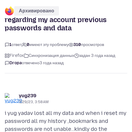
Архивировано
regarding my account previous
passwords and data
1
ответ
0
имеют эту проблему
310
просмотров
Firefox
Синхронизация данных
задан 3 года назад
Dropa
отвечено
3 года назад
yug239
7/29/23, 3:58 AM
i yug yadav lost all my data and when i reset my
password all my history ,bookmarks and
passwords are not unable..kindly do the