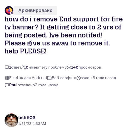
Архивировано
how do i remove End support for fire
tv banner? It getting close to 2 yrs of
being posted. Ive been notifed!
Please give us away to remove it.
help PLEASE!
1
ответ
0
имеют эту проблему
140
просмотров
Firefox для Android
Веб-сёрфинг
задан 3 года назад
Paul
отвечено
3 года назад
bsh503
1/21/23, 1:33 AM