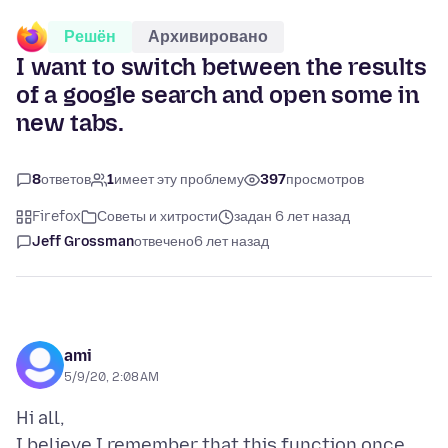
Решён
Архивировано
I want to switch between the results
of a google search and open some in
new tabs.
8
ответов
1
имеет эту проблему
397
просмотров
Firefox
Советы и хитрости
задан 6 лет назад
Jeff Grossman
отвечено
6 лет назад
ami
5/9/20, 2:08 AM
Hi all,
I believe I remember that this function once