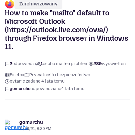
Zarchiwizowany
How to make "mailto" default to
Microsoft Outlook
(https://outlook.live.com/owa/)
through Firefox browser in Windows
11.
2
odpowiedzi
1
osoba ma ten problem
280
wyświetleń
Firefox
Prywatność i bezpieczeństwo
pytanie zadane 4 lata temu
gomurchu
odpowiedziano
4 lata temu
gomurchu
11/29/21, 8:29 PM