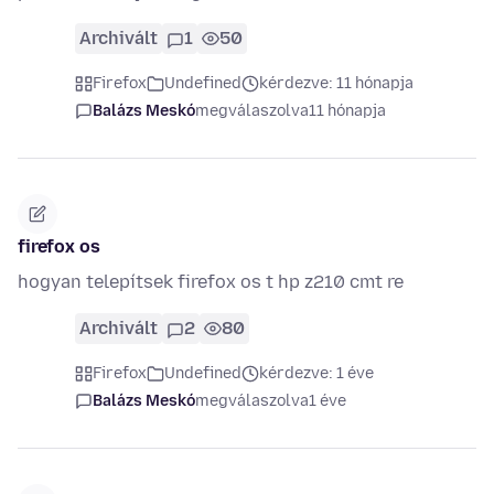
Archivált
1
50
Firefox
Undefined
kérdezve: 11 hónapja
Balázs Meskó
megválaszolva
11 hónapja
firefox os
hogyan telepítsek firefox os t hp z210 cmt re
Archivált
2
80
Firefox
Undefined
kérdezve: 1 éve
Balázs Meskó
megválaszolva
1 éve