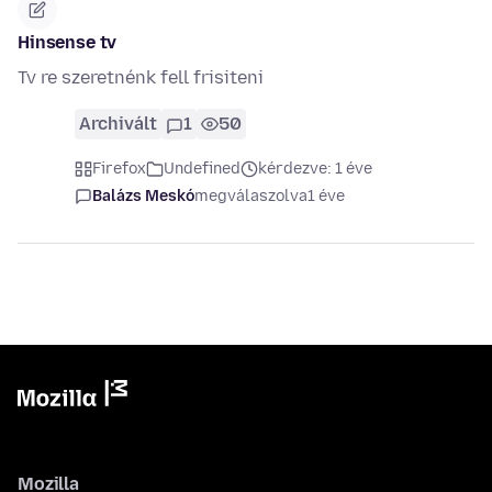
Hinsense tv
Tv re szeretnénk fell frisiteni
Archivált
1
50
Firefox
Undefined
kérdezve: 1 éve
Balázs Meskó
megválaszolva
1 éve
Mozilla