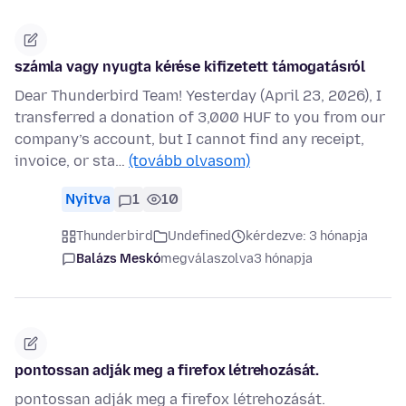
számla vagy nyugta kérése kifizetett támogatásról
Dear Thunderbird Team! Yesterday (April 23, 2026), I
transferred a donation of 3,000 HUF to you from our
company’s account, but I cannot find any receipt,
invoice, or sta…
(tovább olvasom)
Nyitva
1
10
Thunderbird
Undefined
kérdezve: 3 hónapja
Balázs Meskó
megválaszolva
3 hónapja
pontossan adják meg a firefox létrehozását.
pontossan adják meg a firefox létrehozását.