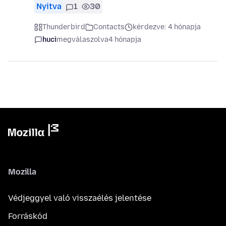
Nyitva
1
30
Thunderbird
Contacts
kérdezve: 4 hónapja
huci
megválaszolva
4 hónapja
Mozilla
Védjeggyel való visszaélés jelentése
Forráskód