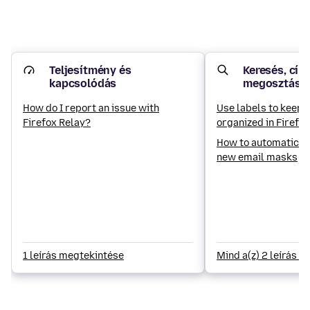
Teljesítmény és
Keresés, cím
kapcsolódás
megosztás
How do I report an issue with
Use labels to keep
Firefox Relay?
organized in Firefo
How to automaticall
new email masks
1 leírás megtekintése
Mind a(z) 2 leírás 