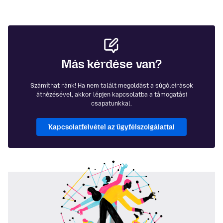
Más kérdése van?
Számíthat ránk! Ha nem talált megoldást a súgóleírások
átnézésével, akkor lépjen kapcsolatba a támogatási
csapatunkkal.
Kapcsolatfelvétel az ügyfélszolgálattal