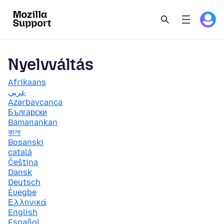
Nyelvváltás
Afrikaans
عربي
Azərbaycanca
Български
Bamanankan
বাংলা
Bosanski
català
Čeština
Dansk
Deutsch
Èʋegbe
Ελληνικά
English
Español