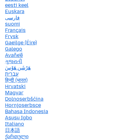
eesti keel
Euskara
فارسی
suomi
Français
Frysk
Gaeilge (Éire)
Galego
Avañe'ẽ
ગુજરાતી
هَرْشَن هَوْسَ
עברית
हिन्दी (भारत)
Hrvatski
Magyar
Dolnoserbšćina
Hornjoserbsce
Bahasa Indonesia
Asụsụ Igbo
Italiano
日本語
ქართული