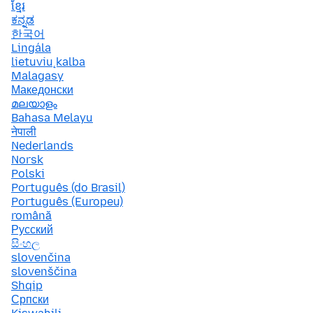
ខ្មែរ
ಕನ್ನಡ
한국어
Lingála
lietuvių kalba
Malagasy
Македонски
മലയാളം
Bahasa Melayu
नेपाली
Nederlands
Norsk
Polski
Português (do Brasil)
Português (Europeu)
română
Русский
සිංහල
slovenčina
slovenščina
Shqip
Српски