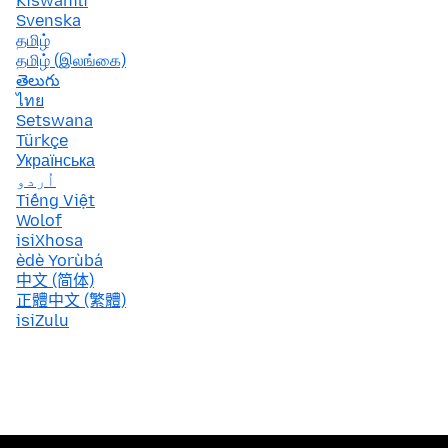
Kiswahili
Svenska
தமிழ்
தமிழ் (இலங்கை)
తెలుగు
ไทย
Setswana
Türkçe
Українська
اُردو
Tiếng Việt
Wolof
isiXhosa
èdè Yorùbá
中文 (简体)
正體中文 (繁體)
isiZulu