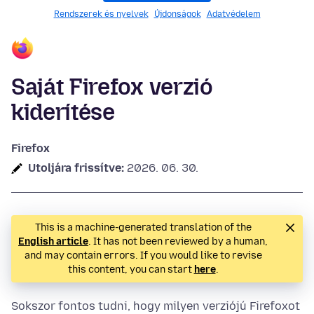
Rendszerek és nyelvek
Újdonságok
Adatvédelem
Saját Firefox verzió
kiderítése
Firefox
Utoljára frissítve:
2026. 06. 30.
This is a machine-generated translation of the
English article
. It has not been reviewed by a human,
and may contain errors. If you would like to revise
this content, you can start
here
.
Sokszor fontos tudni, hogy milyen verziójú Firefoxot