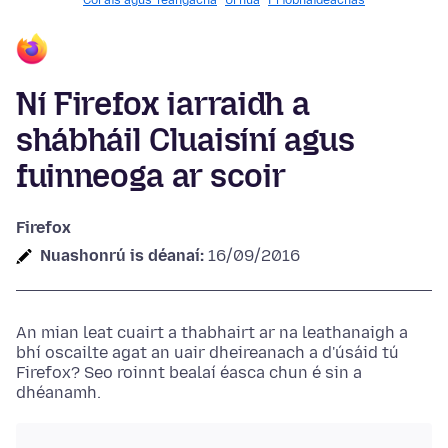
Córais agus Teangacha
Úrnua
Príobháideachas
Ní Firefox iarraidh a
shábháil Cluaisíní agus
fuinneoga ar scoir
Firefox
Nuashonrú is déanaí:
16/09/2016
An mian leat cuairt a thabhairt ar na leathanaigh a
bhí oscailte agat an uair dheireanach a d'úsáid tú
Firefox? Seo roinnt bealaí éasca chun é sin a
dhéanamh.