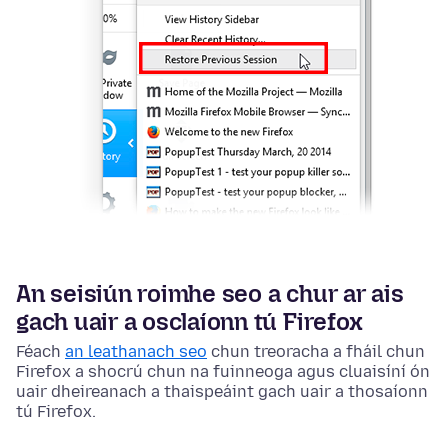
An seisiún roimhe seo a chur ar ais
gach uair a osclaíonn tú Firefox
Féach
an leathanach seo
chun treoracha a fháil chun
Firefox a shocrú chun na fuinneoga agus cluaisíní ón
uair dheireanach a thaispeáint gach uair a thosaíonn
tú Firefox.