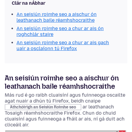
Clár na nÁbhar
An seisiún roimhe seo a aischur ón
leathanach baile réamhshocraithe
An seisiún roimhe seo a chur ar ais ón
roghchlár staire
An seisiún roimhe seo a chur ar ais gach
uair a osclaíonn tú Firefox
An seisiún roimhe seo a aischur ón
leathanach baile réamhshocraithe
Más rud é go raibh cluaisíní agus fuinneoga oscailte
agat nuair a dhún tú Firefox, beidh cnaipe
ar leathanach
Athchóirigh an Seisiún Roimhe seo
Tosaigh réamhshocraithe Firefox. Chun do chuid
cluaisíní agus fuinneoga a fháil ar ais, ní gá duit ach
cliceáil air.