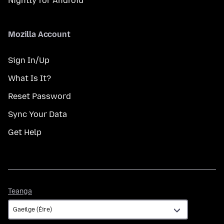
Nightly for Android
Mozilla Account
Sign In/Up
What Is It?
Reset Password
Sync Your Data
Get Help
Teanga
Teanga