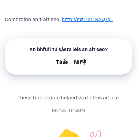
Comhroinn an t-alt seo:
http://mzl.la/1BAQTqL
An bhfuil tú sásta leis an alt seo?
Tá👍
Níl👎
These fine people helped write this article:
kevm66
,
Temuchie