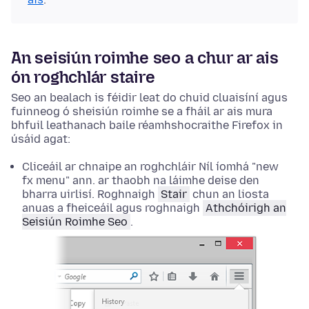
An seisiún roimhe seo a chur ar ais
ón roghchlár staire
Seo an bealach is féidir leat do chuid cluaisíní agus
fuinneog ó sheisiún roimhe se a fháil ar ais mura
bhfuil leathanach baile réamhshocraithe Firefox in
úsáid agat:
Cliceáil ar chnaipe an roghchláir Níl íomhá "new
fx menu" ann. ar thaobh na láimhe deise den
bharra uirlisí. Roghnaigh
Stair
chun an liosta
anuas a fheiceáil agus roghnaigh
Athchóirigh an
Seisiún Roimhe Seo
.