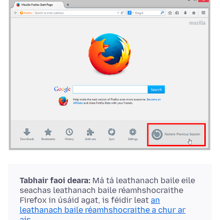
Tabhair faoi deara:
Má tá leathanach baile eile
seachas leathanach baile réamhshocraithe
Firefox in úsáid agat, is féidir leat
an
leathanach baile réamhshocraithe a chur ar
ais
.