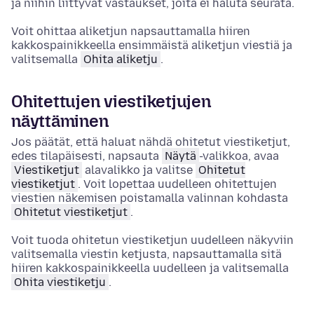
ja niihin liittyvät vastaukset, joita ei haluta seurata.
Voit ohittaa aliketjun
napsauttamalla hiiren
kakkospainikkeella
ensimmäistä aliketjun viestiä ja
valitsemalla
Ohita aliketju
.
Ohitettujen viestiketjujen
näyttäminen
Jos päätät, että haluat nähdä ohitetut viestiketjut,
edes tilapäisesti, napsauta
Näytä
-valikkoa, avaa
Viestiketjut
alavalikko ja valitse
Ohitetut
viestiketjut
. Voit lopettaa uudelleen ohitettujen
viestien näkemisen poistamalla valinnan kohdasta
Ohitetut viestiketjut
.
Voit tuoda ohitetun viestiketjun uudelleen näkyviin
valitsemalla viestin ketjusta,
napsauttamalla sitä
hiiren kakkospainikkeella
uudelleen ja valitsemalla
Ohita viestiketju
.