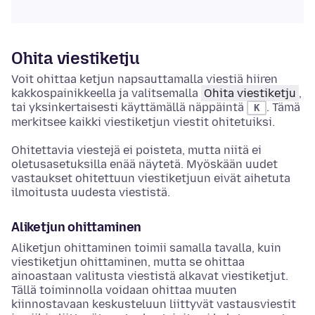
Ohita viestiketju
Voit ohittaa ketjun
napsauttamalla viestiä hiiren
kakkospainikkeella
ja valitsemalla
Ohita viestiketju
,
tai yksinkertaisesti käyttämällä näppäintä
. Tämä
K
merkitsee kaikki viestiketjun viestit ohitetuiksi.
Ohitettavia viestejä ei poisteta, mutta niitä ei
oletusasetuksilla enää näytetä. Myöskään uudet
vastaukset ohitettuun viestiketjuun eivät aihetuta
ilmoitusta uudesta viestistä.
Aliketjun ohittaminen
Aliketjun ohittaminen toimii samalla tavalla, kuin
viestiketjun ohittaminen, mutta se ohittaa
ainoastaan valitusta viestistä alkavat viestiketjut.
Tällä toiminnolla voidaan ohittaa muuten
kiinnostavaan keskusteluun liittyvät vastausviestit