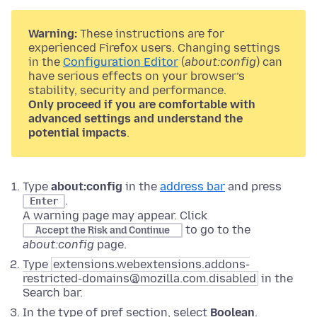
Warning:
These instructions are for
experienced Firefox users. Changing settings
in the
Configuration Editor
(
about:config
) can
have serious effects on your browser’s
stability, security and performance.
Only proceed if you are comfortable with
advanced settings and understand the
potential impacts
.
Type
about:config
in the
address bar
and press
.
Enter
A warning page may appear. Click
to go to the
Accept the Risk and Continue
about:config
page.
Type
extensions.webextensions.addons-
restricted-domains@mozilla.com.disabled
in the
Search bar.
In the type of pref section, select
Boolean
.