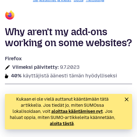
Järjestelmät ja kielet
Uutta
Tietosuoja
Why aren’t my add-ons
working on some websites?
Firefox
Viimeksi päivitetty:
9.7.2023
40%
käyttäjistä äänesti tämän hyödylliseksi
Kukaan ei ole vielä auttanut kääntämään tätä
artikkelia. Jos tiedät jo, miten SUMOssa
lokalisoidaan, voit
aloittaa kääntämisen nyt
. Jos
haluat oppia, miten SUMO-artikkeleita käännetään,
aloita tästä
.