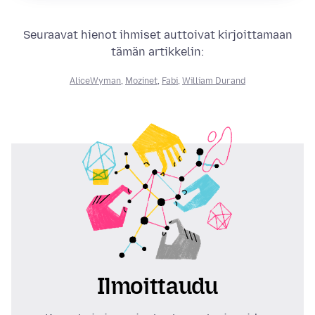
Seuraavat hienot ihmiset auttoivat kirjoittamaan
tämän artikkelin:
AliceWyman
,
Mozinet
,
Fabi
,
William Durand
Ilmoittaudu