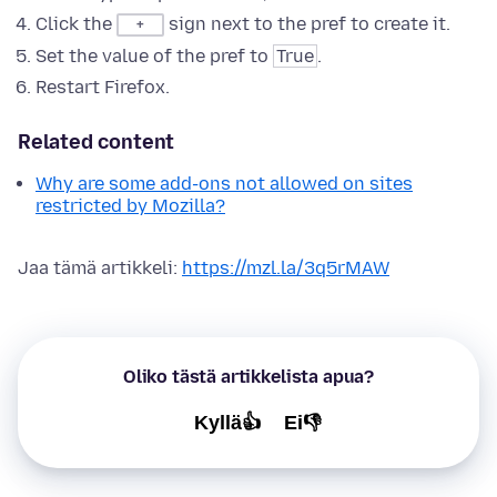
Click the
sign next to the pref to create it.
+
Set the value of the pref to
True
.
Restart Firefox.
Related content
Why are some add-ons not allowed on sites
restricted by Mozilla?
Jaa tämä artikkeli:
https://mzl.la/3q5rMAW
Oliko tästä artikkelista apua?
Kyllä👍
Ei👎