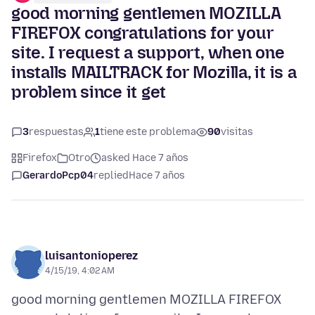
good morning gentlemen MOZILLA
FIREFOX congratulations for your
site. I request a support, when one
installs MAILTRACK for Mozilla, it is a
problem since it get
3
respuestas
1
tiene este problema
90
visitas
Firefox
Otro
asked Hace 7 años
GerardoPcp04
replied
Hace 7 años
luisantonioperez
4/15/19, 4:02 AM
good morning gentlemen MOZILLA FIREFOX