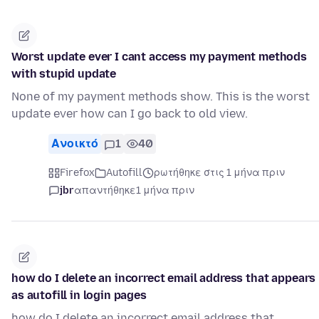
Worst update ever I cant access my payment methods
with stupid update
None of my payment methods show. This is the worst
update ever how can I go back to old view.
Ανοικτό
1
40
Firefox
Autofill
ρωτήθηκε στις 1 μήνα πριν
jbr
απαντήθηκε
1 μήνα πριν
how do I delete an incorrect email address that appears
as autofill in login pages
how do I delete an incorrect email address that