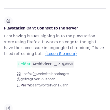
Playstation Can't Connect to the server
I am having issues signing in to the playstation
store using firefox. It works on edge (although I
have the same issue in ungoogled chromium). I have
tried refreshing but…
(Lesen Sie mehr)
Gelöst
Archiviert
2
565
Firefox
Website breakages
gefragt vor 2 Jahren
Perry
beantwortet
vor 1 Jahr