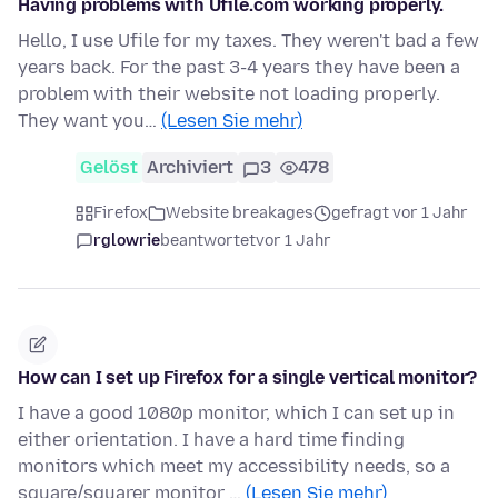
Having problems with Ufile.com working properly.
Hello, I use Ufile for my taxes. They weren't bad a few
years back. For the past 3-4 years they have been a
problem with their website not loading properly.
They want you…
(Lesen Sie mehr)
Gelöst
Archiviert
3
478
Firefox
Website breakages
gefragt vor 1 Jahr
rglowrie
beantwortet
vor 1 Jahr
How can I set up Firefox for a single vertical monitor?
I have a good 1080p monitor, which I can set up in
either orientation. I have a hard time finding
monitors which meet my accessibility needs, so a
square/squarer monitor …
(Lesen Sie mehr)