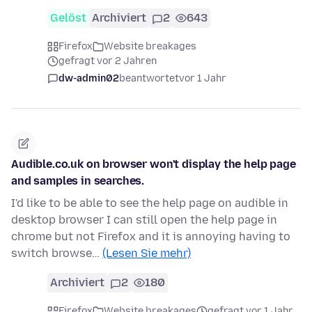
Gelöst
Archiviert
2
643
Firefox
Website breakages
gefragt vor 2 Jahren
dw-admin02
beantwortet
vor 1 Jahr
Audible.co.uk on browser won't display the help page
and samples in searches.
I'd like to be able to see the help page on audible in
desktop browser I can still open the help page in
chrome but not Firefox and it is annoying having to
switch browse…
(Lesen Sie mehr)
Archiviert
2
180
Firefox
Website breakages
gefragt vor 1 Jahr