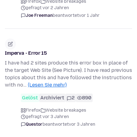
Firefox
Website breakages
gefragt vor 2 Jahren
Joe Freeman
beantwortet
vor 1 Jahr
Imperva - Error 15
I have had 2 sites produce this error box in place of
the target Web Site (See Picture). I have read previous
topics about this and have followed the instructions
with no…
(Lesen Sie mehr)
Gelöst
Archiviert
2
890
Firefox
Website breakages
gefragt vor 3 Jahren
Questor
beantwortet
vor 3 Jahren