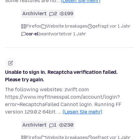
Some features are no…
(Lesen Sie mehr)
Archiviert
2
199
Firefox
Website breakages
gefragt vor 1 Jahr
cor-el
beantwortet
vor 1 Jahr
Unable to sign in. Recaptcha verification failed.
Please try again.
The following websites: zwift.com
https://www.myfitnesspal.com/account/login?
error=RecaptchaFailed Cannot login. Running FF
version 129.0.2 64bit. …
(Lesen Sie mehr)
Archiviert
1
230
Firefox
Website breakages
gefragt vor 1 Jahr