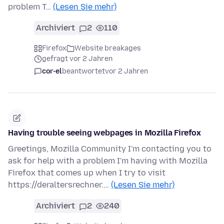
problem T…
(Lesen Sie mehr)
Archiviert
2
110
Firefox
Website breakages
gefragt vor 2 Jahren
cor-el
beantwortet
vor 2 Jahren
Having trouble seeing webpages in Mozilla Firefox
Greetings, Mozilla Community I'm contacting you to
ask for help with a problem I'm having with Mozilla
Firefox that comes up when I try to visit
https://deraltersrechner.…
(Lesen Sie mehr)
Archiviert
2
240