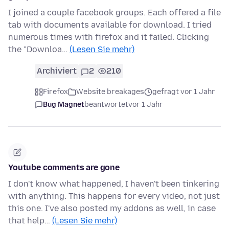
I joined a couple facebook groups. Each offered a file
tab with documents available for download. I tried
numerous times with firefox and it failed. Clicking
the "Downloa…
(Lesen Sie mehr)
Archiviert
2
210
Firefox
Website breakages
gefragt vor 1 Jahr
Bug Magnet
beantwortet
vor 1 Jahr
Youtube comments are gone
I don't know what happened, I haven't been tinkering
with anything. This happens for every video, not just
this one. I've also posted my addons as well, in case
that help…
(Lesen Sie mehr)