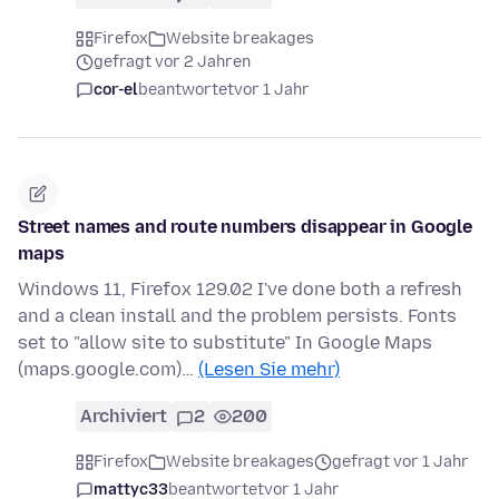
Firefox
Website breakages
gefragt vor 2 Jahren
cor-el
beantwortet
vor 1 Jahr
Street names and route numbers disappear in Google
maps
Windows 11, Firefox 129.02 I've done both a refresh
and a clean install and the problem persists. Fonts
set to "allow site to substitute" In Google Maps
(maps.google.com)…
(Lesen Sie mehr)
Archiviert
2
200
Firefox
Website breakages
gefragt vor 1 Jahr
mattyc33
beantwortet
vor 1 Jahr