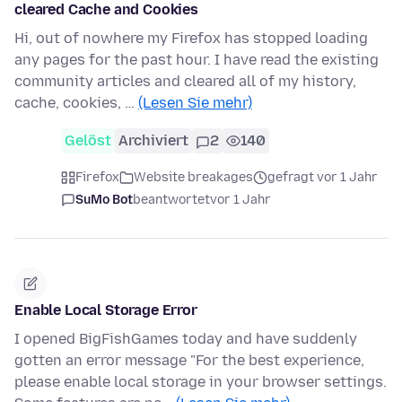
cleared Cache and Cookies
Hi, out of nowhere my Firefox has stopped loading
any pages for the past hour. I have read the existing
community articles and cleared all of my history,
cache, cookies, …
(Lesen Sie mehr)
Gelöst
Archiviert
2
140
Firefox
Website breakages
gefragt vor 1 Jahr
SuMo Bot
beantwortet
vor 1 Jahr
Enable Local Storage Error
I opened BigFishGames today and have suddenly
gotten an error message "For the best experience,
please enable local storage in your browser settings.