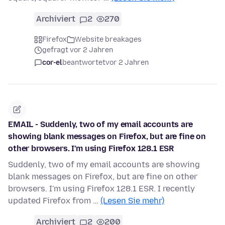
Archiviert
2
270
Firefox
Website breakages
gefragt vor 2 Jahren
cor-el
beantwortet
vor 2 Jahren
EMAIL - Suddenly, two of my email accounts are
showing blank messages on Firefox, but are fine on
other browsers. I'm using Firefox 128.1 ESR
Suddenly, two of my email accounts are showing
blank messages on Firefox, but are fine on other
browsers. I'm using Firefox 128.1 ESR. I recently
updated Firefox from …
(Lesen Sie mehr)
Archiviert
2
200