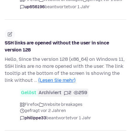
up656196
beantwortet
vor 1 Jahr
SSH links are opened without the user in since
version 128
Hello, Since the version 128 (x86_64) on Windows 11,
SSH links are no more opened with the user. The link
tooltip at the bottom of the screen is showing the
link without …
(Lesen Sie mehr)
Gelöst
Archiviert
2
259
Firefox
Website breakages
gefragt vor 2 Jahren
philippe33
beantwortet
vor 1 Jahr