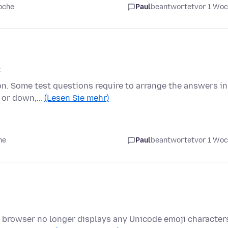
oche
Paul
beantwortet
vor 1 Wo
t
ion. Some test questions require to arrange the answers in
p or down,…
(Lesen Sie mehr)
he
Paul
beantwortet
vor 1 Wo
e browser no longer displays any Unicode emoji character