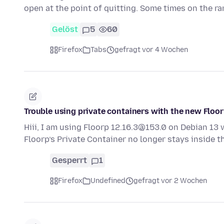
open at the point of quitting. Some times on the r
Gelöst
5
60
Firefox
Tabs
gefragt vor 4 Wochen
Trouble using private containers with the new Floor
Hiii, I am using Floorp 12.16.3@153.0 on Debian 13 
Floorp’s Private Container no longer stays inside 
Gesperrt
1
Firefox
Undefined
gefragt vor 2 Wochen