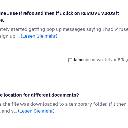
e I use Firefox and then if I click on REMOVE VIRUS it
e.
tely started getting pop up messages saying I had viruse
 sign up …
(Lesen Sie mehr)
n
James
beantwortet
vor 5 Ta
 location for different documents?
 the file was downloaded to a temporary folder. If I then
ck and s…
(Lesen Sie mehr)