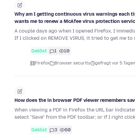
Why am I getting continuous virus warnings each tim
wants me to renew a McAfee virus protection servic
A couple days ago when I opened Firefox, I immedia
If I clicked on REMOVE VIRUS, it tried to get me to
Gelöst
1
10
Firefox
Browser security
gefragt vor 5 Tage
How does the in browser PDF viewer remembers save
When viewing a PDF in Firefox the URL bar indicates
select "Save" from the PDF toolbar; or if I right cli
Gelöst
3
60