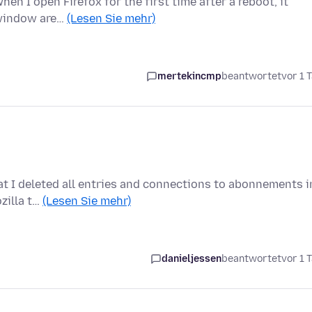
en I open Firefox for the first time after a reboot, it
 window are…
(Lesen Sie mehr)
mertekincmp
beantwortet
vor 1 
hat I deleted all entries and connections to abonnements i
zilla t…
(Lesen Sie mehr)
danieljessen
beantwortet
vor 1 