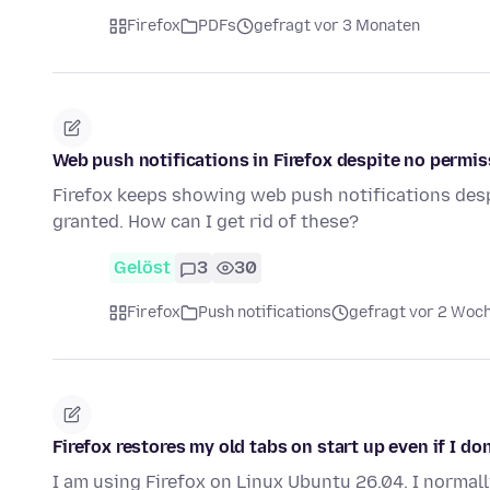
Firefox
PDFs
gefragt vor 3 Monaten
Web push notifications in Firefox despite no permis
Firefox keeps showing web push notifications desp
granted. How can I get rid of these?
Gelöst
3
30
Firefox
Push notifications
gefragt vor 2 Woc
Firefox restores my old tabs on start up even if I don
I am using Firefox on Linux Ubuntu 26.04. I normally