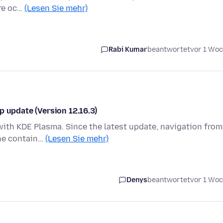
are oc…
(Lesen Sie mehr)
Rabi Kumar
beantwortet
vor 1 Wo
p update (Version 12.16.3)
with KDE Plasma. Since the latest update, navigation from
the contain…
(Lesen Sie mehr)
Denys
beantwortet
vor 1 Wo