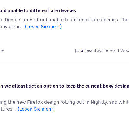
id unable to differentiate devices
 Device" on Android unable to differentiate devices. The
ge my devic…
(Lesen Sie mehr)
he
jbr
beantwortet
vor 1 Wo
can we atleast get an option to keep the current boxy desig
ing the new Firefox design rolling out in Nightly, and whil
atures …
(Lesen Sie mehr)