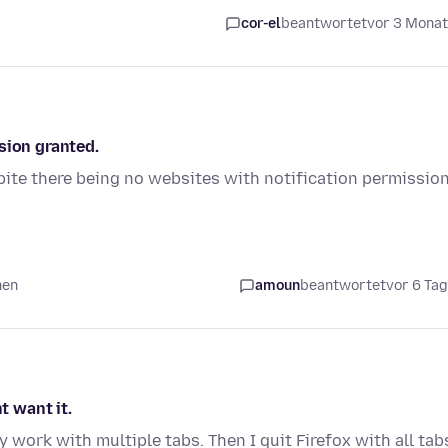
cor-el
beantwortet
vor 3 Mona
sion granted.
ite there being no websites with notification permissio
hen
amoun
beantwortet
vor 6 Ta
t want it.
 work with multiple tabs. Then I quit Firefox with all tab