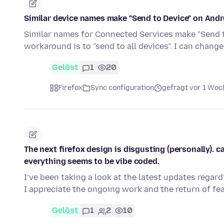
Similar device names make "Send to Device" on Andro
Similar names for Connected Services make "Send to
workaround is to "send to all devices". I can chan
Gelöst
1
20
Firefox
Sync configuration
gefragt vor 1 Woc
The next firefox design is disgusting (personally). 
everything seems to be vibe coded.
I’ve been taking a look at the latest updates regard
I appreciate the ongoing work and the return of fe
Gelöst
1
2
10