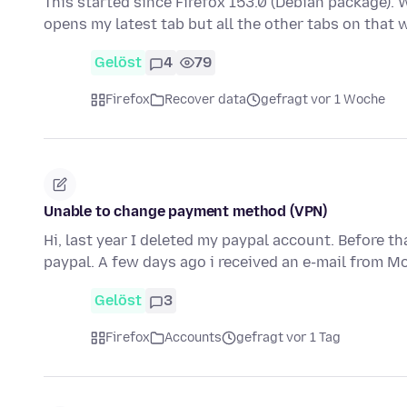
This started since Firefox 153.0 (Debian package). Wh
opens my latest tab but all the other tabs on that
Gelöst
4
79
Firefox
Recover data
gefragt vor 1 Woche
Unable to change payment method (VPN)
Hi, last year I deleted my paypal account. Before t
paypal. A few days ago i received an e-mail from Mo
Gelöst
3
Firefox
Accounts
gefragt vor 1 Tag