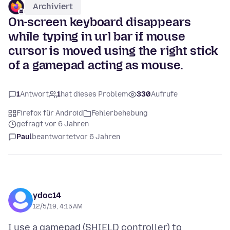
Archiviert
On-screen keyboard disappears
while typing in url bar if mouse
cursor is moved using the right stick
of a gamepad acting as mouse.
1
Antwort
1
hat dieses Problem
330
Aufrufe
Firefox für Android
Fehlerbehebung
gefragt vor 6 Jahren
Paul
beantwortet
vor 6 Jahren
ydoc14
12/5/19, 4:15 AM
I use a gamepad (SHIELD controller) to