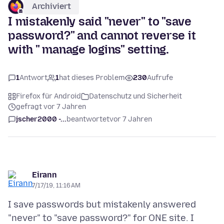
Archiviert
I mistakenly said "never" to "save
password?" and cannot reverse it
with " manage logins" setting.
1
Antwort
1
hat dieses Problem
230
Aufrufe
Firefox für Android
Datenschutz und Sicherheit
gefragt vor 7 Jahren
jscher2000 -...
beantwortet
vor 7 Jahren
Eirann
7/17/19, 11:16 AM
I save passwords but mistakenly answered
"never" to "save password?" for ONE site. I