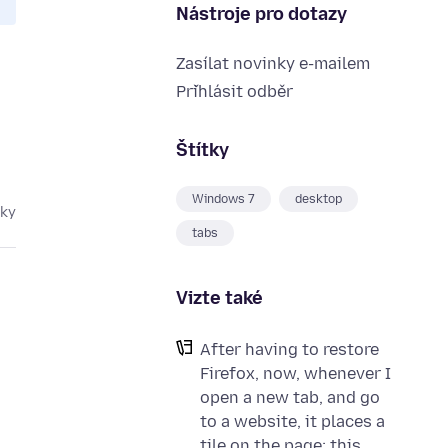
Nástroje pro dotazy
Zasílat novinky e-mailem
Přihlásit odběr
Štítky
Windows 7
desktop
oky
tabs
Vizte také
After having to restore
Firefox, now, whenever I
open a new tab, and go
to a website, it places a
tile on the page; this