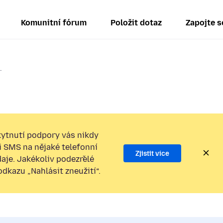
Komunitní fórum
Položit dotaz
Zapojte s
.
ytnutí podpory vás nikdy
i SMS na nějaké telefonní
Zjistit více
daje. Jakékoliv podezřelé
kazu „Nahlásit zneužití“.