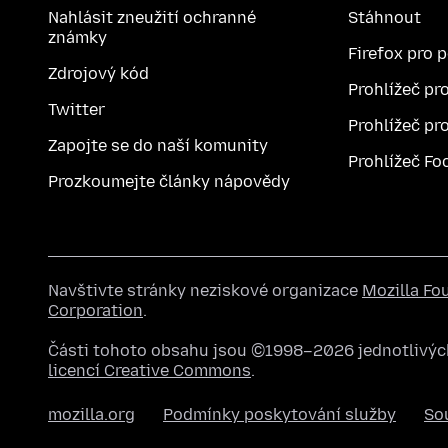
Nahlásit zneužití ochranné
Stáhnout
známky
Firefox pro 
Zdrojový kód
Prohlížeč pr
Twitter
Prohlížeč pr
Zapojte se do naší komunity
Prohlížeč Fo
Prozkoumejte články nápovědy
Navštivte stránky neziskové organizace
Mozilla Fo
Corporation
.
Části tohoto obsahu jsou ©1998–2026 jednotlivých
licencí Creative Commons
.
mozilla.org
Podmínky poskytování služby
So