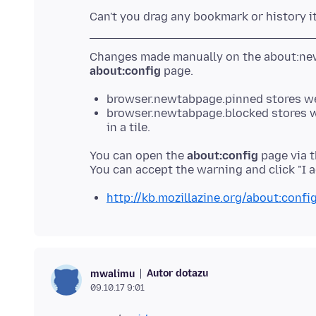
Changes made manually on the about:newt
about:config
browser.newtabpage.pinned stores web
browser.newtabpage.blocked stores we
in a tile.
You can open the
about:config
page via t
http://kb.mozillazine.org/about:confi
Autor dotazu
mwalimu
09.10.17 9:01