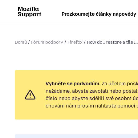
Prozkoumejte články nápovědy
Domů
Fórum podpory
Firefox
How do I restore a tile I..
Vyhněte se podvodům.
Za účelem posk
nežádáme, abyste zavolali nebo poslal
číslo nebo abyste sdělili své osobní ú
chování nám prosím nahlaste pomocí od