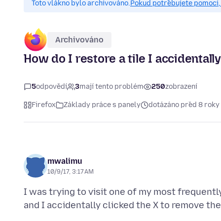
Toto vlákno bylo archivováno.
Pokud potřebujete pomoci, 
Archivováno
How do I restore a tile I accidenta
5
odpovědí
3
mají tento problém
250
zobrazení
Firefox
Základy práce s panely
dotázáno před 8 roky
mwalimu
10/9/17, 3:17 AM
I was trying to visit one of my most frequently