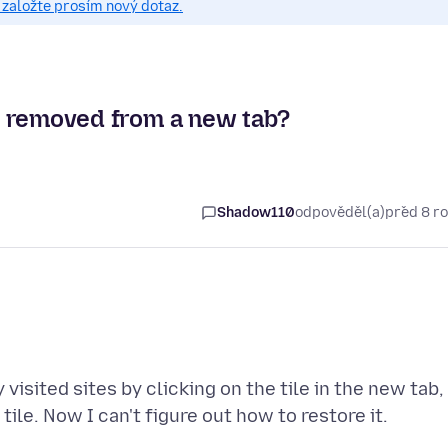
založte prosím nový dotaz.
lly removed from a new tab?
Shadow110
odpověděl(a)
před 8 r
 visited sites by clicking on the tile in the new tab,