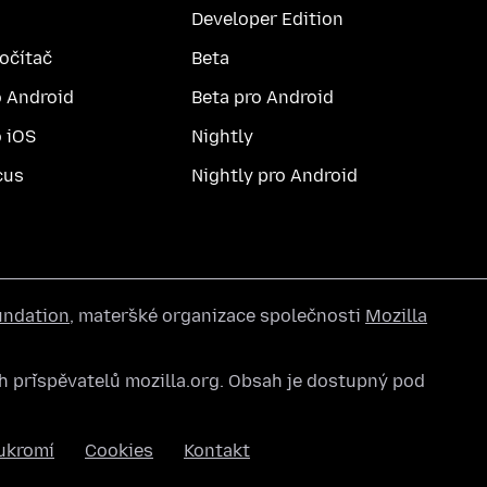
Developer Edition
počítač
Beta
o Android
Beta pro Android
o iOS
Nightly
cus
Nightly pro Android
undation
, mateřské organizace společnosti
Mozilla
 přispěvatelů mozilla.org. Obsah je dostupný pod
ukromí
Cookies
Kontakt