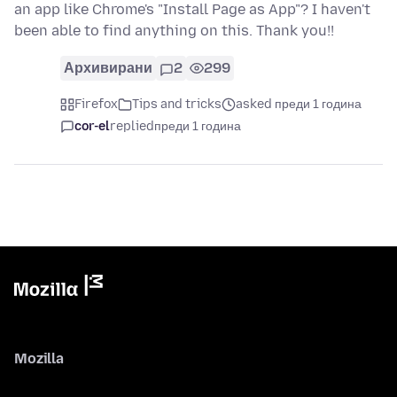
an app like Chrome's "Install Page as App"? I haven't
been able to find anything on this. Thank you!!
Архивирани
2
299
Firefox
Tips and tricks
asked преди 1 година
cor-el
replied
преди 1 година
Mozilla