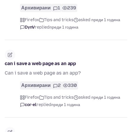
Архивирани
1
239
Firefox
Tips and tricks
asked преди 1 година
DynV
replied
преди 1 година
can i save a web page as an app
Can i save a web page as an app?
Архивирани
2
330
Firefox
Tips and tricks
asked преди 1 година
cor-el
replied
преди 1 година