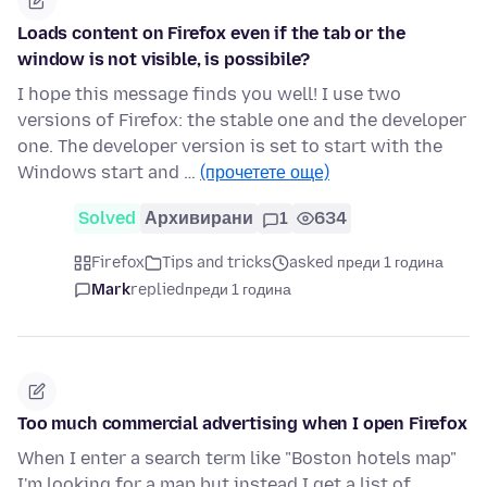
Loads content on Firefox even if the tab or the
window is not visible, is possibile?
I hope this message finds you well! I use two
versions of Firefox: the stable one and the developer
one. The developer version is set to start with the
Windows start and …
(прочетете още)
Solved
Архивирани
1
634
Firefox
Tips and tricks
asked преди 1 година
Mark
replied
преди 1 година
Too much commercial advertising when I open Firefox
When I enter a search term like "Boston hotels map"
I'm looking for a map but instead I get a list of