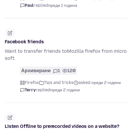
Paul
replied
преди 1 година
Facebook friends
Want to transfer friends toMozilla firefox from micro
soft.
Архивирани
1
120
Firefox
Tips and tricks
asked преди 2 години
Terry
replied
преди 2 години
Listen Offline to prerecorded videos on a website?