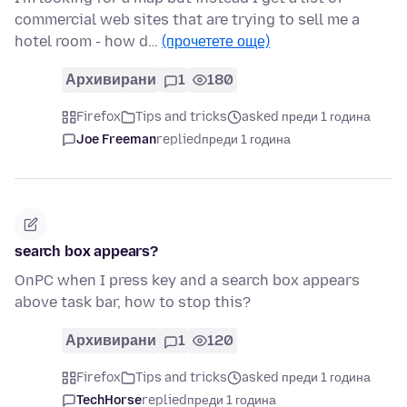
commercial web sites that are trying to sell me a
hotel room - how d…
(прочетете още)
Архивирани
1
180
Firefox
Tips and tricks
asked преди 1 година
Joe Freeman
replied
преди 1 година
search box appears?
OnPC when I press key and a search box appears
above task bar, how to stop this?
Архивирани
1
120
Firefox
Tips and tricks
asked преди 1 година
TechHorse
replied
преди 1 година