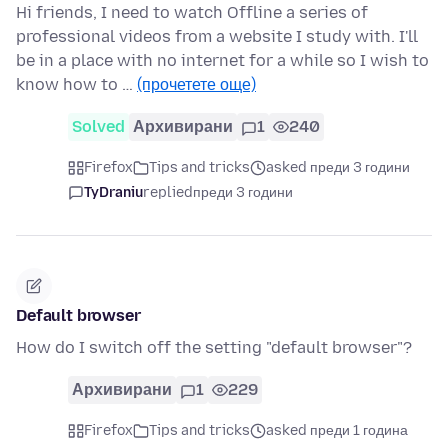
Hi friends, I need to watch Offline a series of
professional videos from a website I study with. I'll
be in a place with no internet for a while so I wish to
know how to …
(прочетете още)
Solved
Архивирани
1
240
Firefox
Tips and tricks
asked преди 3 години
TyDraniu
replied
преди 3 години
Default browser
How do I switch off the setting "default browser"?
Архивирани
1
229
Firefox
Tips and tricks
asked преди 1 година