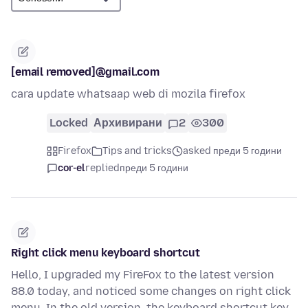
[email removed]@gmail.com
cara update whatsaap web di mozila firefox
Locked
Архивирани
2
300
Firefox
Tips and tricks
asked преди 5 години
cor-el
replied
преди 5 години
Right click menu keyboard shortcut
Hello, I upgraded my FireFox to the latest version
88.0 today, and noticed some changes on right click
menu. In the old version, the keyboard shortcut key