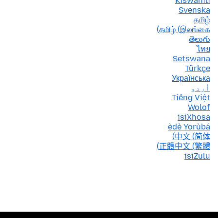
Kiswahili
Svenska
தமிழ்
தமிழ் (இலங்கை)
తెలుగు
ไทย
Setswana
Türkçe
Українська
اُردو
Tiếng Việt
Wolof
isiXhosa
èdè Yorùbá
中文 (简体)
正體中文 (繁體)
isiZulu