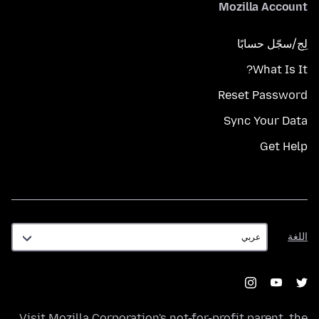
Mozilla Account
لِج/سجّل حسابًا
What Is It?
Reset Password
Sync Your Data
Get Help
اللغة
اللغة
Visit
Mozilla Corporation's
not-for-profit parent, the