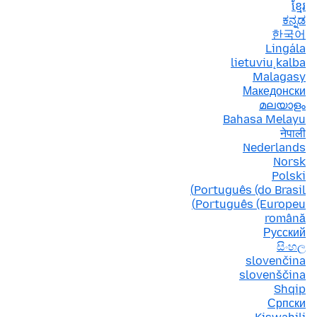
ខ្មែរ
ಕನ್ನಡ
한국어
Lingála
lietuvių kalba
Malagasy
Македонски
മലയാളം
Bahasa Melayu
नेपाली
Nederlands
Norsk
Polski
Português (do Brasil)
Português (Europeu)
română
Русский
සිංහල
slovenčina
slovenščina
Shqip
Српски