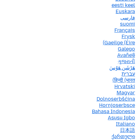
eesti keel
Euskara
فارسی
suomi
Français
Frysk
Gaeilge (Éire)
Galego
Avañe'ẽ
ગુજરાતી
هَرْشَن هَوْسَ
עברית
हिन्दी (भारत)
Hrvatski
Magyar
Dolnoserbšćina
Hornjoserbsce
Bahasa Indonesia
Asụsụ Igbo
Italiano
日本語
ქართული