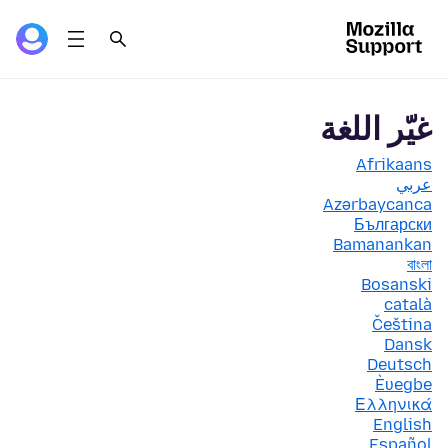
غيّر اللغة
Afrikaans
عربي
Azərbaycanca
Български
Bamanankan
বাংলা
Bosanski
català
Čeština
Dansk
Deutsch
Èʋegbe
Ελληνικά
English
Español