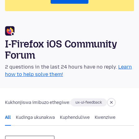
I-Firefox iOS Community
Forum
2 questions in the last 24 hours have no reply.
Learn
how to help solve them!
Kukhonjiswa imibuzo ethegiwe:
ux-ui-feedback
All
Kudinga ukunakwa
Kuphenduliwe
Kwenziwe