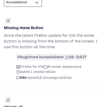
Missing Home Button
Since the latest Firefox update for iOS the Home
button is missing from the bottom of the screen. I
use this button all the time.
Okugcinwe kunqolobane
10
437
Firefox for iOS
Browser appearance
asked 1 unyaka odlule
Kiki
replied
10 izinyanga ezidlule