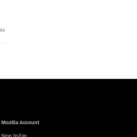
ule
Mozilla Account
Sign In/Up