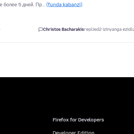
не более 5 дней. Пр…
(funda kabanzi)
e
Christos Bacharakis
replied
2 izinyanga ezidl
Firefox for Developers
Developer Edition