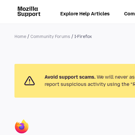
Explore Help Articles
Com
Home
Community Forums
I-Firefox
Avoid support scams.
We will never as
report suspicious activity using the “