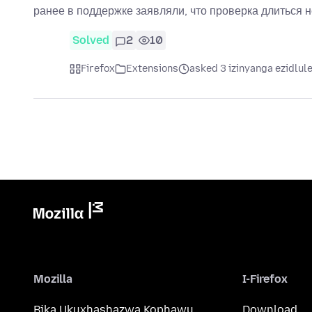
ранее в поддержке заявляли, что проверка длиться 
Solved
2
10
Firefox
Extensions
asked 3 izinyanga ezidlul
Mozilla
I-Firefox
Bika Ukuxhashazwa Kophawu
Download