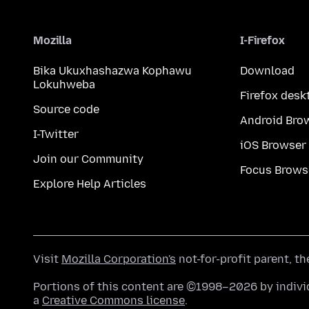
Mozilla
I-Firefox
Bika Ukuxhashazwa Kophawu
Download
Lokuhweba
Firefox desk
Source code
Android Bro
I-Twitter
iOS Browser
Join our Community
Focus Brows
Explore Help Articles
Visit
Mozilla Corporation's
not-for-profit parent, t
Portions of this content are ©1998–2026 by individ
a
Creative Commons license
.