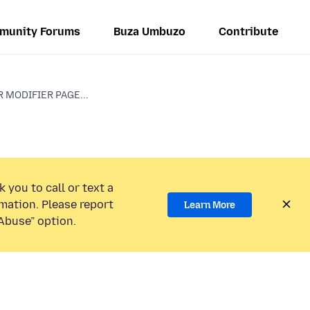
munity Forums
Buza Umbuzo
Contribute
 MODIFIER PAGE...
 you to call or text a
mation. Please report
Learn More
Abuse” option.