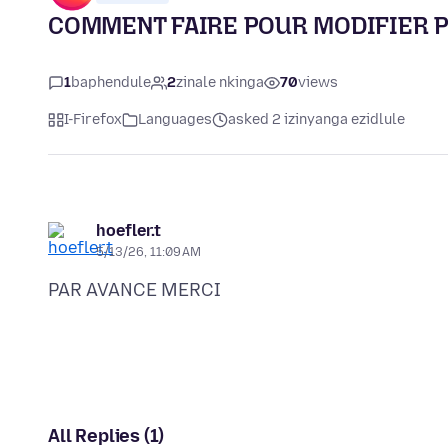
COMMENT FAIRE POUR MODIFIER P
1
baphendule
2
zinale nkinga
70
views
I-Firefox
Languages
asked 2 izinyanga ezidlule
hoefler.t
5/13/26, 11:09 AM
All Replies (1)