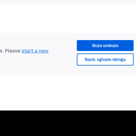
Buza umbuzo
ts. Please
start a new
Nami, nginale nkinga