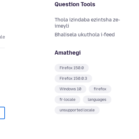
Question Tools
Thola izindaba ezintsha ze-
imeyli
Bhalisela ukuthola i-feed
ule
Amathegi
Firefox 150.0
Firefox 150.0.3
Windows 10
firefox
fr-locale
languages
unsupported locale