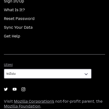
Sign In/Up
What Is It?
Reset Password
Sync Your Data
Get Help
Ulimi
Ulimi
Visit
Mozilla Corporation's
not-for-profit parent, the
Mozilla Foundation
.