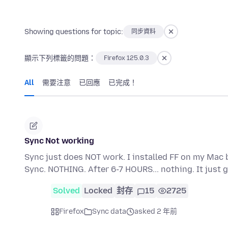
Showing questions for topic:
同步資料
顯示下列標籤的問題：
Firefox 125.0.3
All
需要注意
已回應
已完成！
Sync Not working
Sync just does NOT work. I installed FF on my Mac 
Sync. NOTHING. After 6-7 HOURS... nothing. It jus
Solved
Locked
封存
15
2725
Firefox
Sync data
asked 2 年前