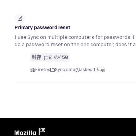
Primary password reset
I use Sync on multiple computers for passwords. I 
do a password reset on the one computer, does it 
封存
2
450
Firefox
Sync data
asked 1 年前