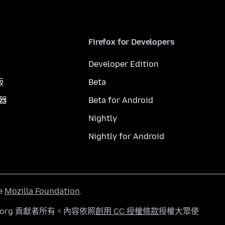
Firefox for Developers
Developer Edition
版
Beta
覽器
Beta for Android
Nightly
Nightly for Android
he
Mozilla Foundation
.
a.org 貢獻者所有。內容依照
創用 CC 授權條款
授權大眾使