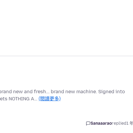
brand new and fresh... brand new machine. Signed into
t gets NOTHING A…
(閱讀更多)
Sanaaarao
replied
1 