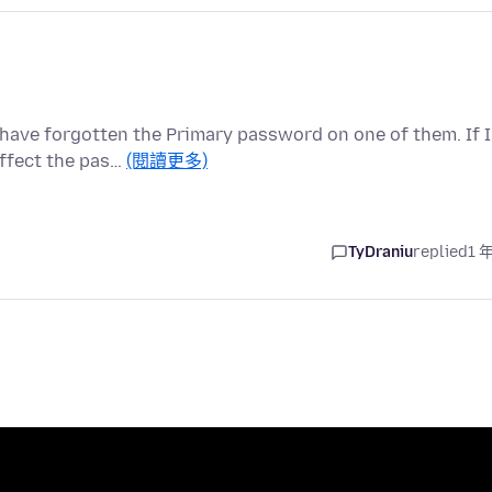
have forgotten the Primary password on one of them. If I
affect the pas…
(閱讀更多)
TyDraniu
replied
1 