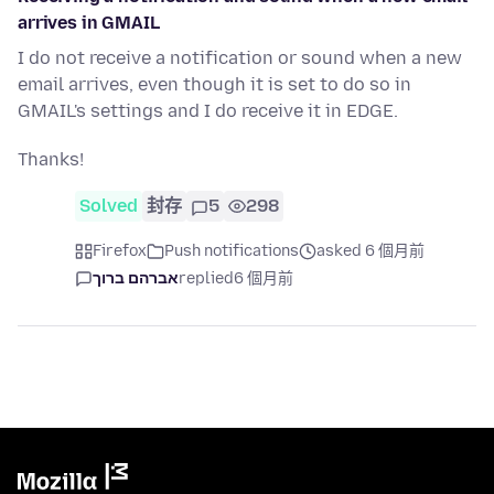
arrives in GMAIL
I do not receive a notification or sound when a new
email arrives, even though it is set to do so in
GMAIL's settings and I do receive it in EDGE.
Thanks!
Solved
封存
5
298
Firefox
Push notifications
asked 6 個月前
אברהם ברוך
replied
6 個月前