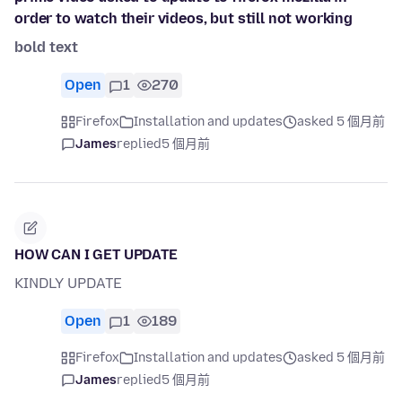
order to watch their videos, but still not working
bold text
Open
1
270
Firefox
Installation and updates
asked 5 個月前
James
replied
5 個月前
HOW CAN I GET UPDATE
KINDLY UPDATE
Open
1
189
Firefox
Installation and updates
asked 5 個月前
James
replied
5 個月前