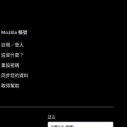
Mozilla 帳號
註冊／登入
這是什麼？
重設密碼
同步您的資料
取得幫助
語
語言
言